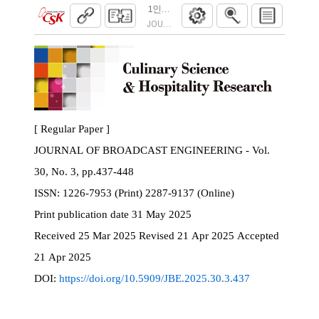
1인칭 영상으로부터의 실시간 3차원 전신 
JOURNAL OF BROADCAST ENGINEERING. 2025
[ Regular Paper ]
JOURNAL OF BROADCAST ENGINEERING - Vol.
30, No. 3, pp.437-448
ISSN:
1226-7953 (Print) 2287-9137 (Online)
Print
publication date
31 May 2025
Received
25 Mar 2025
Revised
21 Apr 2025
Accepted
21 Apr 2025
DOI:
https://doi.org/10.5909/JBE.2025.30.3.437