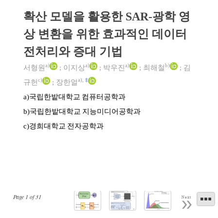
확산 모델을 활용한 SAR-광학 영
상 변환을 위한 효과적인 데이터
전처리와 증대 기법
a)
a)
a)
b)
서형원
;
이지상
;
박우진
;
최해철
;
김
c)
a)
,
‡
규헌
;
장한얼
국립한밭대학교 컴퓨터공학과
a)
국립한밭대학교 지능미디어공학과
b)
경희대학교 전자공학과
c)
Page
1
of
31
Next