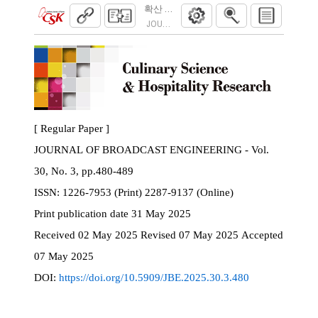
확산 모델을 활용한 SAR-광학 영상 변환을
JOURNAL OF BROADCAST ENGINEERING. 2025
[ Regular Paper ]
JOURNAL OF BROADCAST ENGINEERING - Vol.
30, No. 3, pp.480-489
ISSN:
1226-7953 (Print) 2287-9137 (Online)
Print
publication date
31 May 2025
Received
02 May 2025
Revised
07 May 2025
Accepted
07 May 2025
DOI:
https://doi.org/10.5909/JBE.2025.30.3.480