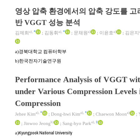
영상 압축 환경에서의 압축 강도를 고려한 
반 VGGT 성능 분석
a)
,
*
a)
,
*
a)
a)
김제희
;
김동휘
;
문채원
;
이윤호
;
김은지
경북대학교 컴퓨터학부
a)
한국전자기술연구원
b)
Performance Analysis of VGGT wit
under Various Compression Levels 
Compression
a)
,
*
a)
,
*
a)
Jehee Kim
;
Dong-hwi Kim
;
Chaewon Moon
;
b)
a)
,
‡
;
Jinwoo Jeong
;
Sang-hyo Park
Kyungpook National University
a)