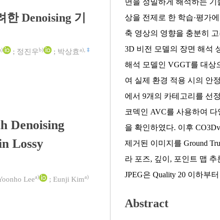
면을 정밀하게 해석하는 기술
Denoising 기
상을 전제로 한 학습·평가에
축 영상의 영향을 충분히 
3D 비전 모델의 장면 해석 
a)
b)
a)
,
‡
;
정진우
;
박상효
해석 모델인 VGGT를 대상
여 실제 환경 적용 시의 안정
에서 9개의 카테고리를 선정
코덱인 AVC를 사용하여 
h Denoising
을 확인하였다. 이후 CO3
in Lossy
제거된 이미지를 Ground T
라 포즈, 깊이, 포인트 맵 추
JPEG은 Quality 20 이
a)
a)
Yoonho Lee
;
Eunji Kim
Abstract