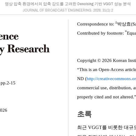
영상 압축 환경에서의 압축 강도를 고려한 Denoising 기반 VGGT 성능 분석
JOURNAL OF BROADCAST ENGINEERING. 2026; 31(1):2
‡
Correspondence to:
박상효(Sang
*
Contributed by footnote:
Equa
Copyright © 2026 Korean Instit
“This is an Open-Access artic
ND (
http://creativecommons.or
pp.2-15
commercial use, distribution, 
properly cited and not altered.
2026
초록
최근 VGGT를 비롯한 대규