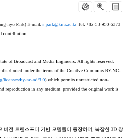
-hyo Park) E-mail:
s.park@knu.ac.kr
Tel: +82-53-950-6373
l contribution
ute of Broadcast and Media Engineers. All rights reserved.
le distributed under the terms of the Creative Commons BY-NC-
g/licenses/by-nc-nd/3.0
) which permits unrestricted non-
and reproduction in any medium, provided the original work is
”
모 비전 트랜스포머 기반 모델들이 등장하며, 복잡한 3D 장