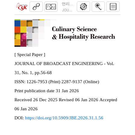
언리얼 엔진 환경에서의 실사 기반 배경 생
JOURNAL OF BROADCAST ENGINEERING. 2026
[ Special Paper ]
JOURNAL OF BROADCAST ENGINEERING - Vol.
31, No. 1, pp.56-68
ISSN:
1226-7953 (Print) 2287-9137 (Online)
Print
publication date
31 Jan 2026
Received
26 Dec 2025
Revised
06 Jan 2026
Accepted
06 Jan 2026
DOI:
https://doi.org/10.5909/JBE.2026.31.1.56