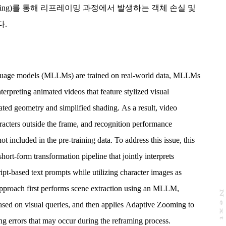
Zooming)를 통해 리프레이밍 과정에서 발생하는 객체 손실 및
다.
guage models (MLLMs) are trained on real-world data, MLLMs
nterpreting animated videos that feature stylized visual
rated geometry and simplified shading. As a result, video
racters outside the frame, and recognition performance
t included in the pre-training data. To address this issue, this
hort-form transformation pipeline that jointly interprets
ipt-based text prompts while utilizing character images as
approach first performs scene extraction using an MLLM,
N
e
x
t
a
g
ased on visual queries, and then applies Adaptive Zooming to
ing errors that may occur during the reframing process.