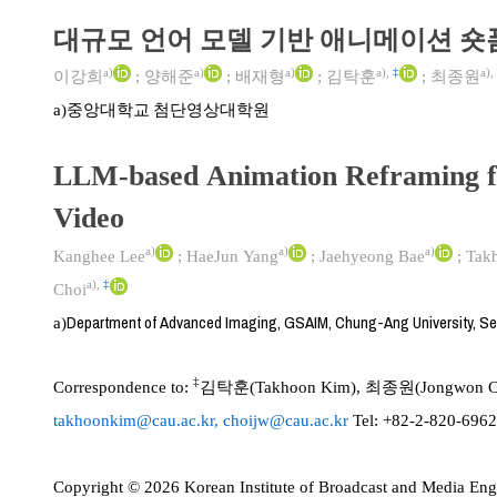
대규모 언어 모델 기반 애니메이션 숏
a)
a)
a)
a)
,
‡
a)
,
이강희
;
양해준
;
배재형
;
김탁훈
;
최종원
중앙대학교 첨단영상대학원
a)
LLM-based Animation Reframing f
Video
a)
a)
a)
Kanghee Lee
;
HaeJun Yang
;
Jaehyeong Bae
;
Tak
a)
,
‡
Choi
Department of Advanced Imaging, GSAIM, Chung-Ang University, Se
a)
‡
Correspondence to:
김탁훈(Takhoon Kim), 최종원(Jongwon Cho
takhoonkim@cau.ac.kr, choijw@cau.ac.kr
Tel: +82-2-820-696
Copyright © 2026 Korean Institute of Broadcast and Media Engi