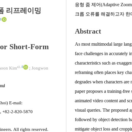
응형 줌 제어(Adaptive 
폼 리프레이밍
크롭 오류를 해결하고자 한
‡
Abstract
As most multimodal large lan
or Short-Form
face challenges in accurately i
characteristics such as exagge
a)
,
‡
hoon Kim
;
Jongwon
reframing often places key cha
degrades when characters are no
oul
paper proposes a training-free s
animated video content and scr
i) E-mail:
visual queries. The proposed 
2, +82-2-820-5870
followed by object detection b
mitigate object loss and cropp
neers. All rights reserved.