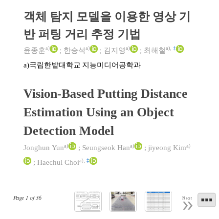
객체 탐지 모델을 이용한 영상 기
반 퍼팅 거리 추정 기법
a)
a)
a)
a)
,
‡
윤종훈
;
한승석
;
김지영
;
최해철
국립한밭대학교 지능미디어공학과
a)
Vision-Based Putting Distance
Estimation Using an Object
Detection Model
a)
a)
a)
Jonghun Yun
;
Seungseok Han
;
jiyeong Kim
a)
,
‡
;
Haechul Choi
Page
1
of
36
Next