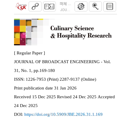
객체 탐지 모델을 이용한 영상 기반 퍼팅 거
JOURNAL OF BROADCAST ENGINEERING. 2026
[ Regular Paper ]
JOURNAL OF BROADCAST ENGINEERING - Vol.
31, No. 1, pp.169-180
ISSN:
1226-7953 (Print) 2287-9137 (Online)
Print
publication date
31 Jan 2026
Received
15 Dec 2025
Revised
24 Dec 2025
Accepted
24 Dec 2025
DOI:
https://doi.org/10.5909/JBE.2026.31.1.169