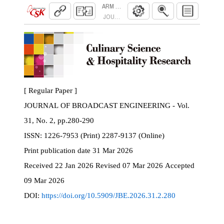
ARM NEON 기반 셋톱박스에서의 경량 추
JOURNAL OF BROADCAST ENGINEERING. 2026
[ Regular Paper ]
JOURNAL OF BROADCAST ENGINEERING - Vol.
31, No. 2, pp.280-290
ISSN:
1226-7953 (Print) 2287-9137 (Online)
Print
publication date
31 Mar 2026
Received
22 Jan 2026
Revised
07 Mar 2026
Accepted
09 Mar 2026
DOI:
https://doi.org/10.5909/JBE.2026.31.2.280