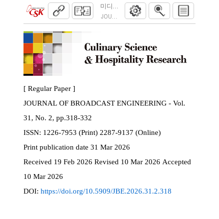
미디어 콘텐츠 보안을 위한 양방향 객체 추
JOURNAL OF BROADCAST ENGINEERING. 2026
[ Regular Paper ]
JOURNAL OF BROADCAST ENGINEERING - Vol.
31, No. 2, pp.318-332
ISSN:
1226-7953 (Print) 2287-9137 (Online)
Print
publication date
31 Mar 2026
Received
19 Feb 2026
Revised
10 Mar 2026
Accepted
10 Mar 2026
DOI:
https://doi.org/10.5909/JBE.2026.31.2.318