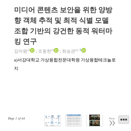
미디어 콘텐츠 보안을 위한 양방
향 객체 추적 및 최적 식별 모델
조합 기반의 강건한 동적 워터마
킹 연구
a)
a)
a)
,
‡
강자원
;
조동헌
;
최승관
서강대학교 가상융합전문대학원 가상융합테크놀로
a)
지
Page
1
of
44
Next