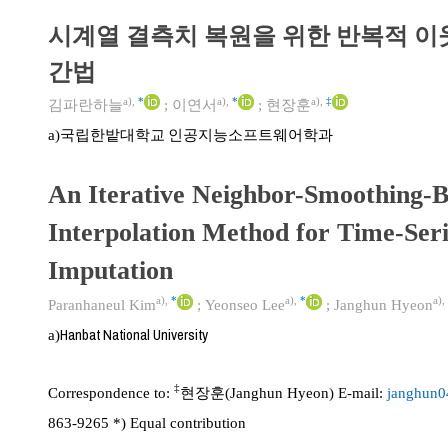
시계열 결측치 복원을 위한 반복적 이
간법
a)
,
*
a)
,
*
a)
,
‡
김파란하늘
;
이연서
;
현장훈
국립한밭대학교 인공지능소프트웨어학과
a)
An Iterative Neighbor-Smoothing-
Interpolation Method for Time-Seri
Imputation
a)
,
*
a)
,
*
a)
,
Paranhaneul Kim
;
Yeonseo Lee
;
Janghun Hyeon
Hanbat National University
a)
‡
Correspondence to:
현장훈(Janghun Hyeon) E-mail:
janghun
863-9265
*) Equal contribution