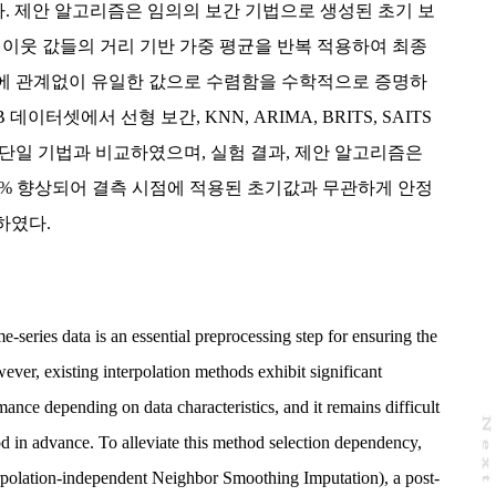
다. 제안 알고리즘은 임의의 보간 기법으로 생성된 초기 보
 이웃 값들의 거리 기반 가중 평균을 반복 적용하여 최종
에 관계없이 유일한 값으로 수렴함을 수학적으로 증명하
데이터셋에서 선형 보간, KNN, ARIMA, BRITS, SAITS
단일 기법과 비교하였으며, 실험 결과, 제안 알고리즘은
 68% 향상되어 결측 시점에 적용된 초기값과 무관하게 안정
하였다.
e-series data is an essential preprocessing step for ensuring the
wever, existing interpolation methods exhibit significant
rmance depending on data characteristics, and it remains difficult
N
e
x
t
a
g
d in advance. To alleviate this method selection dependency,
erpolation-independent Neighbor Smoothing Imputation), a post-