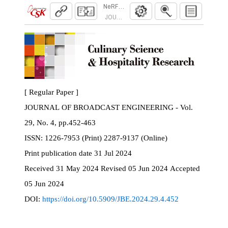
NeRF와 이미지 인페인팅을 이용한 가려진
JOURNAL OF BROADCAST ENGINEERING. 2024
[ Regular Paper ]
JOURNAL OF BROADCAST ENGINEERING - Vol.
29, No. 4, pp.452-463
ISSN:
1226-7953 (Print) 2287-9137 (Online)
Print
publication date
31 Jul 2024
Received
31 May 2024
Revised
05 Jun 2024
Accepted
05 Jun 2024
DOI:
https://doi.org/10.5909/JBE.2024.29.4.452