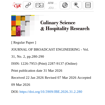
ARM NEON 기반 셋톱박스에서의 경량 추
JOURNAL OF BROADCAST ENGINEERING. 2026
[ Regular Paper ]
JOURNAL OF BROADCAST ENGINEERING - Vol.
31, No. 2, pp.280-290
ISSN:
1226-7953 (Print) 2287-9137 (Online)
Print
publication date
31 Mar 2026
Received
22 Jan 2026
Revised
07 Mar 2026
Accepted
09 Mar 2026
DOI:
https://doi.org/10.5909/JBE.2026.31.2.280