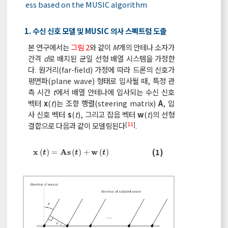
ess based on the MUSIC algorithm
1. 수신 신호 모델 및 MUSIC 의사 스펙트럼 도출
본 연구에서는
그림 2
와 같이
M
개의 안테나 소자가
간격
d
로 배치된 균일 선형 배열 시스템을 가정한
다. 원거리(far-field) 가정에 따라 드론의 신호가
평면파(plane wave) 형태로 입사될 때, 특정 관
측 시간
t
에서 배열 안테나에 입사되는 수신 신호
벡터
x
(
t
)는 조향 행렬(steering matrix)
A
, 입
사 신호 벡터
s
(
t
), 그리고 잡음 벡터
w
(
t
)의 선형
[
11
]
결합으로 다음과 같이 모델링된다
.
x
t
=
A
s
t
+
w
t
(1)
x
A
s
w
(
)
=
(
)
+
(
)
t
t
t