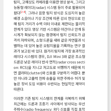
탐지, 고해상도 카메라를 이용한 영상 분석, 그리고
능동형 레이다(radar) 시스템 등이 주로 활용되어
[
2
-
4
]
왔다
. 그러나 음향 탐지 방식은 도심지의 높은
배경 소음이나 기상 조건에 따른 감쇠 현상으로 인
해 탐지 거리가 수백 미터 이내로 제한되는 물리적
한계가 있다. 영상 기반 시스템은 야간이나 안개 등
시계가 확보되지 않는 환경에서 탐지 신뢰도가 급
격히 저하되며, 소형 드론을 새와 같은 자연물과 식
별하는 데 있어 높은 오탐지율을 기록하는 연구 결
과가 보고된 바 있다. 원거리 탐지에 가장 효과적인
레이다 시스템의 경우, DJI Mini 3와 같은 초소형
드론은 낮은 레이더 반사 면적(radar cross secti
on: RCS)을 지니고 저고도로 비행하기 때문에 지
면 클러터(clutter)와 신호를 구분하기 어렵다. 뿐
만 아니라 고출력 전파 송출을 위한 주파수 허가 및
높은 장비 도입 비용이 수반되는 현실적인 제약이
따른다.
이러한 기존 탐지 시스템의 한계를 극복하기 위해
최근에는 드론과 조종기 사이에서 방사되는 무선
주파수(radio frequency: RF) 신호를 직접 포착