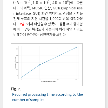
6
6
6
0.5
×
10
,
1.0
×
10
,
2.0
×
10
)에 따른
0.5
×
10
6
,
1.0
×
10
6
,
2.0
×
10
6
데이터 획득, MUSIC 연산, GUI(graphical use
r interface: GUI) 화면 업데이트 과정을 거치는
전체 루프의 지연 시간을 1,000회 반복 측정하였
다.
그림 7
에서 확인할 수 있듯이, 샘플 수가 증가함
에 따라 연산 복잡도가 가중되어 처리 지연 시간도
비례하여 증가하는 상관관계를 보인다.
Fig. 7.
Required processing time according to the
number of samples