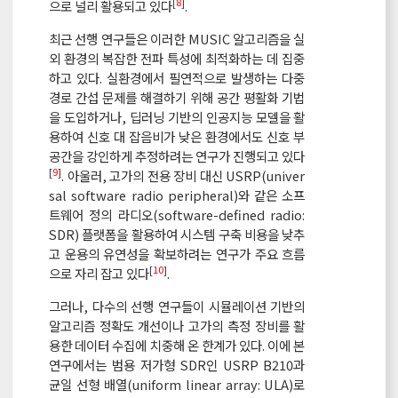
[
8
]
으로 널리 활용되고 있다
.
최근 선행 연구들은 이러한 MUSIC 알고리즘을 실
외 환경의 복잡한 전파 특성에 최적화하는 데 집중
하고 있다. 실환경에서 필연적으로 발생하는 다중
경로 간섭 문제를 해결하기 위해 공간 평활화 기법
을 도입하거나, 딥러닝 기반의 인공지능 모델을 활
용하여 신호 대 잡음비가 낮은 환경에서도 신호 부
공간을 강인하게 추정하려는 연구가 진행되고 있다
[
9
]
. 아울러, 고가의 전용 장비 대신 USRP(univer
sal software radio peripheral)와 같은 소프
트웨어 정의 라디오(software-defined radio:
SDR) 플랫폼을 활용하여 시스템 구축 비용을 낮추
고 운용의 유연성을 확보하려는 연구가 주요 흐름
[
10
]
으로 자리 잡고 있다
.
그러나, 다수의 선행 연구들이 시뮬레이션 기반의
알고리즘 정확도 개선이나 고가의 측정 장비를 활
용한 데이터 수집에 치중해 온 한계가 있다. 이에 본
연구에서는 범용 저가형 SDR인 USRP B210과
균일 선형 배열(uniform linear array: ULA)로