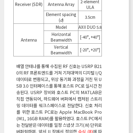
2-element
Receiver (SDR)
Antenna Array
ULA
Element spacing
3.5cm
(
d
)
Model
AXII DUO 5.8
Horizontal
[-40°, +40°]
Antenna
Beamwidth
Vertical
[-20°, +20°]
Beamwidth
배열 안테나를 통해 수집된 RF 신호는 USRP B21
0의 RF 프론트엔드를 거쳐 기저대역의 디지털 I/Q
데이터로 변환되고, 위상 동기화 과정을 거친 뒤 U
SB 3.0 인터페이스를 통해 호스트 PC로 실시간 전
송된다. USRP 장비와 호스트 PC의 MATLAB은
직접 연동되어, 하드웨어 버퍼에서 캡처된 스트리
밍 데이터를 워크스페이스로 전달한다. 신호 처리
를 위한 호스트 PC로는 Apple MacBook Pro
(M1, 16GB RAM)를 활용하였다. 호스트 PC에서
는 전달받은 데이터를 일정 스냅샷 크기(
N
) 단위로
버퍼링하며, 앞서 II 장에서 정의한
수식 (8)
에 따