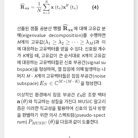
N
ˆ
1
∑
R
^
x
x
=
1
N
∑
n
=
1
N
x
t
n
x
H
t
n
(4)
R
x
x
H
=
(
)
(
)
t
t
x
x
n
n
N
=
1
n
ˆ
R
산출된 샘플 공분산 행렬
에 대해 고유값 분
R
^
x
x
x
x
해(eigenvalue decomposition)를 수행하면
M
개의 고유값(
≥
≥
⋯
≥
)과 이
λ
1
≥
λ
2
≥
≥
λ
M
λ
λ
λ
1
2
M
에 대응하는 고유벡터를 얻을 수 있다. 신호원 개수
가
K
개일 때, 고유값이 큰 순서대로
K
개의 고유값
에 대응하는 고유벡터들은 신호 부공간(signal su
bspace)을 형성하며, 열 잡음에 의해 발생하는 나
머지
M
-
K
개의 고유벡터들은 잡음 부공간(noise
×
(
−
)
C
subspace)
∈
을 형성한다.
M
M
K
E
N
∈
C
M
×
M
-
K
E
N
이상적인 환경에서 잡음 부공간
E
은 조향 벡터
N
a
(
)
와 직교하는 성질을 가진다. MUSIC 알고리
a
θ
θ
즘은 이러한 직교성을 활용하여 신호의 입사 방향
을 판별하기 위한 의사 스펙트럼(pseudo-spect
rum)
(
)
을 다음과 같이 도출한다.
P
M
U
S
I
C
θ
P
θ
M
U
S
I
C