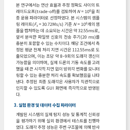
본 연구에서는 연산 효율과 추정 정확도 사이의 트
6
레이드오프(trade-off)를 검토하여
N
= 10
을 최
종 운용 파라미터로 선정하였다. 본 시스템의 샘플
6
링 레이트(
F
= 30.72Ms/s) 기준
N
= 10
개의 샘
s
플을 캡처하는 데 소요되는 시간은 약 32.55ms로,
앞서 분석한 파일럿 신호의 전송 주기(20 ms)를
충분히 포함할 수 있는 수치이다. 해당 조건에서 측
정된 평균 전체 처리 지연 시간은 112.55ms로 도
출되었으며, 이는 초당 약 8~9회의 도래각 갱신이
가능함을 의미하며, 실제 드론의 기동 속도를 고려
했을 때 큰 시각적 지연 없이 방위각 변화를 모니터
링할 수 있는 충분한 처리 속도를 확보했음을 나타
낸다. 추정된 최종 도래각은 사용자가 직관적으로
인지할 수 있도록 GUI 화면에 즉각적으로 반영된
다.
3. 실험 환경 및 데이터 수집 파라미터
개발된 시스템의 실제 탐지 성능 및 통계적 신뢰성
을 평가하기 위해 실외 환경에서 테스트를 진행하
였다. 도래각 추정 성능은 주변 구조물에 의해 반사