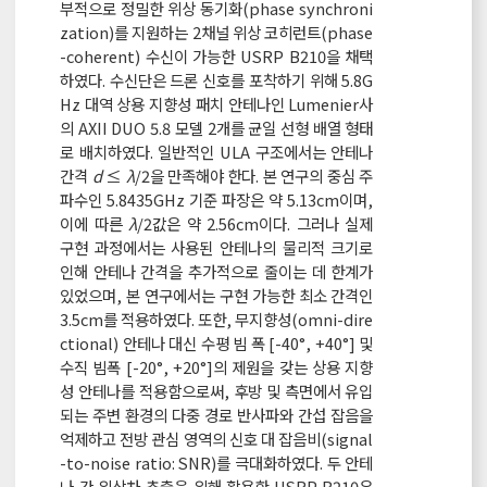
부적으로 정밀한 위상 동기화(phase synchroni
zation)를 지원하는 2채널 위상 코히런트(phase
-coherent) 수신이 가능한 USRP B210을 채택
하였다. 수신단은 드론 신호를 포착하기 위해 5.8G
Hz 대역 상용 지향성 패치 안테나인 Lumenier사
의 AXII DUO 5.8 모델 2개를 균일 선형 배열 형태
로 배치하였다. 일반적인 ULA 구조에서는 안테나
간격
d
≤
λ
/2을 만족해야 한다. 본 연구의 중심 주
파수인 5.8435GHz 기준 파장은 약 5.13cm이며,
이에 따른
λ
/2값은 약 2.56cm이다. 그러나 실제
구현 과정에서는 사용된 안테나의 물리적 크기로
인해 안테나 간격을 추가적으로 줄이는 데 한계가
있었으며, 본 연구에서는 구현 가능한 최소 간격인
3.5cm를 적용하였다. 또한, 무지향성(omni-dire
ctional) 안테나 대신 수평 빔 폭 [-40°, +40°] 및
수직 빔폭 [-20°, +20°]의 제원을 갖는 상용 지향
성 안테나를 적용함으로써, 후방 및 측면에서 유입
되는 주변 환경의 다중 경로 반사파와 간섭 잡음을
억제하고 전방 관심 영역의 신호 대 잡음비(signal
-to-noise ratio: SNR)를 극대화하였다. 두 안테
나 간 위상차 추출을 위해 활용한 USRP B210은