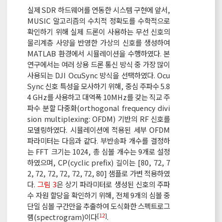
실제 SDR 하드웨어를 연동한 시스템 구현에 앞서,
MUSIC 알고리즘의 수치적 정확도를 수학적으로
확인하기 위해 실제 드론이 사용하는 무선 신호의
물리계층 사양을 반영한 가상의 신호를 생성하여
MATLAB 환경에서 시뮬레이션을 수행하였다. 본
연구에서는 여러 상용 드론 통신 방식 중 가장 많이
사용되는 DJI OcuSync 방식을 선택하였다. Ocu
Sync 신호 특성을 모사하기 위해, 중심 주파수 5.8
4 GHz를 사용하고 대역폭 10MHz를 갖는 직교 주
파수 분할 다중화(orthogonal frequency divi
sion multiplexing: OFDM) 기반의 RF 신호를
모델링하였다. 시뮬레이션에 적용된 세부 OFDM
파라미터는 다음과 같다. 부반송파 개수를 결정하
는 FFT 크기는 1024, 총 심볼 개수는 9개로 설정
하였으며, CP(cyclic prefix) 길이는 [80, 72, 7
2, 72, 72, 72, 72, 72, 80] 샘플로 가변 적용하였
다.
그림 3
은 상기 파라미터로 생성된 신호의 주파
수 자원 할당을 확인하기 위해, 전체 9개의 심볼 중
단일 심볼 구간만을 추출하여 도식화한 스펙트로그
[
12
]
램(spectrogram)이다
.