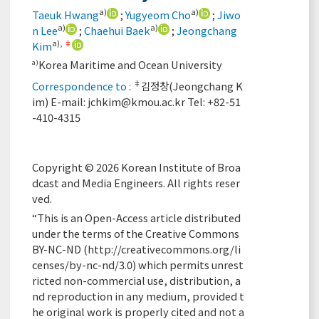
a)
a)
Taeuk Hwang
;
Yugyeom Cho
;
Jiwo
a)
a)
n Lee
;
Chaehui Baek
;
Jeongchang
a)
,
‡
Kim
Korea Maritime and Ocean University
a)
‡
Correspondence to :
김정창(Jeongchang K
im) E-mail:
jchkim@kmou.ac.kr
Tel: +82-51
-410-4315
Copyright © 2026 Korean Institute of Broa
dcast and Media Engineers. All rights reser
ved.
“This is an Open-Access article distributed
under the terms of the Creative Commons
BY-NC-ND (
http://creativecommons.org/li
censes/by-nc-nd/3.0
) which permits unrest
ricted non-commercial use, distribution, a
nd reproduction in any medium, provided t
he original work is properly cited and not a