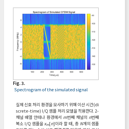
Fig. 3.
Spectrogram of the simulated signal
실제 신호 처리 환경을 모사하기 위해 이산 시간(di
screte-time) I/Q 샘플 처리 모델을 적용한다. 2-
채널 배열 안테나 환경에서
m
번째 채널의
n
번째
복소 I/Q 샘플을
x
[
n
]이라 할 때, 총
N
개의 샘플
m