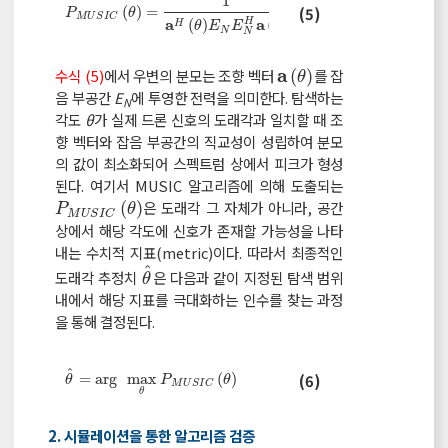
1
P
M
U
S
I
C
θ
=
1
a
H
θ
E
N
E
N
H
a
θ
(
)
=
(5)
P
θ
M
U
S
I
C
a
a
H
(
)
(
)
H
θ
E
E
θ
N
N
a
수식 (5)
에서 우변의 분모는 조향 벡터
(
)
를 잡
a
θ
θ
음 부공간
E
에 투영한 전력을 의미한다. 탐색하는
N
각도
θ
가 실제 드론 신호의 도래각과 일치할 때 조
향 벡터와 잡음 부공간의 직교성이 성립하여 분모
의 값이 최소화되어 스펙트럼 상에서 피크가 형성
된다. 여기서 MUSIC 알고리즘에 의해 도출되는
(
)
은 도래각 그 자체가 아니라, 공간
P
M
U
S
I
C
θ
P
θ
M
U
S
I
C
상에서 해당 각도에 신호가 존재할 가능성을 나타
내는 수치적 지표(metric)이다. 따라서 최종적인
ˆ
도래각 추정치
은 다음과 같이 지정된 탐색 범위
θ
^
θ
내에서 해당 지표를 극대화하는 인수를 찾는 과정
을 통해 결정된다.
ˆ
θ
^
=
arg
max
θ
P
M
U
S
I
C
θ
=
arg
max
(
)
(6)
θ
P
θ
M
U
S
I
C
θ
2. 시뮬레이션을 통한 알고리즘 검증