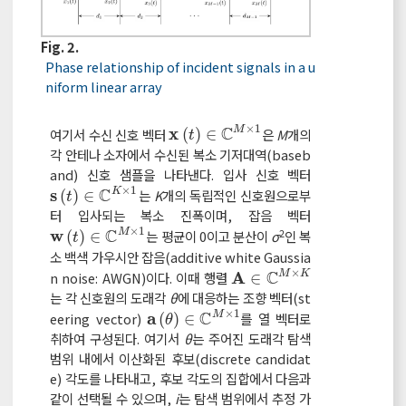
Fig. 2.
Phase relationship of incident signals in a u
niform linear array
×
1
C
x
여기서 수신 신호 벡터
(
)
∈
은
M
개의
M
x
t
∈
C
M
×
1
t
각 안테나 소자에서 수신된 복소 기저대역(baseb
and) 신호 샘플을 나타낸다. 입사 신호 벡터
×
1
C
s
(
)
∈
는
K
개의 독립적인 신호원으로부
K
s
t
∈
C
K
×
1
t
터 입사되는 복소 진폭이며, 잡음 벡터
×
1
C
2
w
(
)
∈
는 평균이 0이고 분산이
σ
인 복
M
w
t
∈
C
M
×
1
t
소 백색 가우시안 잡음(additive white Gaussia
×
C
A
n noise: AWGN)이다. 이때 행렬
∈
M
K
A
∈
C
M
×
K
는 각 신호원의 도래각
θ
에 대응하는 조향 벡터(st
×
1
C
a
eering vector)
(
)
∈
를 열 벡터로
M
a
θ
∈
C
M
×
1
θ
취하여 구성된다. 여기서
θ
는 주어진 도래각 탐색
범위 내에서 이산화된 후보(discrete candidat
e) 각도를 나타내고, 후보 각도의 집합에서 다음과
같이 선택될 수 있으며,
i
는 탐색 범위에서 추정 가