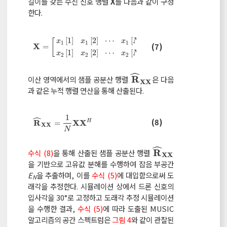
길이를 갖는 수신 신호 행렬
X
를 다음과 같이 구성
한다.
[
1
]
[
2
]
⋯
[
]
[
]
x
x
x
N
1
1
1
X
=
x
1
1
x
1
2
x
1
N
x
2
1
x
2
2
x
2
N
(7)
X
=
[
1
]
[
2
]
⋯
[
]
x
x
x
N
2
2
2
ˆ
R
이산 영역에서의 샘플 공분산 행렬
은 다음
R
^
X
X
X
X
과 같은 누적 행렬 연산을 통해 산출된다.
ˆ
1
R
^
X
X
=
1
N
X
X
H
(8)
R
X
X
H
=
X
X
N
ˆ
R
수식 (8)
을 통해 산출된 샘플 공분산 행렬
R
^
X
X
X
X
을 기반으로 고유값 분해를 수행하여 잡음 부공간
E
을 추출하며, 이를
수식 (5)
에 대입함으로써 도
N
래각을 추정한다. 시뮬레이션 상에서 드론 신호의
입사각을 30°로 고정하고 도래각 추정 시뮬레이션
을 수행한 결과,
수식 (5)
에 따라 도출된 MUSIC
알고리즘의 공간 스펙트럼은
그림 4
와 같이 관찰된