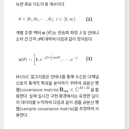
능한 후보 각도의 총 개수이다.
θ
∈
θ
1
,
θ
2
,
,
θ
i
,
i
∈
1
,
∞
(2)
1
∈
[
,
,
⋯
,
]
,
∈
[
,
∞
)
θ
θ
θ
θ
i
1
2
i
a
개별 조향 벡터
(
)
는 반송파 파장
λ
및 안테나
a
θ
θ
소자 간 간격
d
에 대하여 다음과 같이 정의된다.
T
[
]
(
−
1
)
M
d
d
(3)
a
(
θ
)
=
1
,
e
-
j
2
π
d
λ
s
i
n
θ
,
,
e
-
j
2
π
M
-
1
d
λ
s
i
n
(
θ
)
T
−
2
s
i
n
(
)
−
2
s
i
n
(
)
j
π
θ
j
π
θ
a
1
(
)
=
,
,
⋯
,
θ
e
e
λ
λ
MUSIC 알고리즘은 안테나를 통해 수신된 다채널
신호의 통계적 특성을 분석하기 위하여 공분산 행
×
C
R
렬(covariance matrix)
∈
을 활
M
M
R
x
x
∈
C
M
×
M
x
x
용한다. 실제 실시간 구현 환경에서는 유한한 길이
의 데이터를 누적하여 다음과 같이 샘플 공분산 행
렬(sample covariance matrix)을 추정하여 사
용한다.