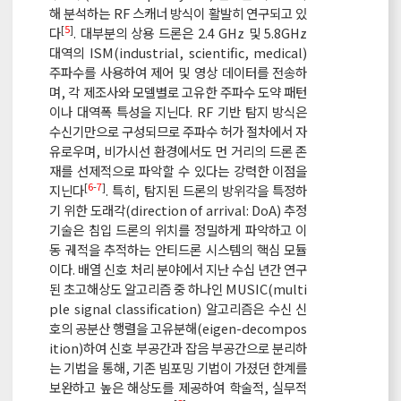
해 분석하는 RF 스캐너 방식이 활발히 연구되고 있
[
5
]
다
. 대부분의 상용 드론은 2.4 GHz 및 5.8GHz
대역의 ISM(industrial, scientific, medical)
주파수를 사용하여 제어 및 영상 데이터를 전송하
며, 각 제조사와 모델별로 고유한 주파수 도약 패턴
이나 대역폭 특성을 지닌다. RF 기반 탐지 방식은
수신기만으로 구성되므로 주파수 허가 절차에서 자
유로우며, 비가시선 환경에서도 먼 거리의 드론 존
재를 선제적으로 파악할 수 있다는 강력한 이점을
[
6
-
7
]
지닌다
. 특히, 탐지된 드론의 방위각을 특정하
기 위한 도래각(direction of arrival: DoA) 추정
기술은 침입 드론의 위치를 정밀하게 파악하고 이
동 궤적을 추적하는 안티드론 시스템의 핵심 모듈
이다. 배열 신호 처리 분야에서 지난 수십 년간 연구
된 초고해상도 알고리즘 중 하나인 MUSIC(multi
ple signal classification) 알고리즘은 수신 신
호의 공분산 행렬을 고유분해(eigen-decompos
ition)하여 신호 부공간과 잡음 부공간으로 분리하
는 기법을 통해, 기존 빔포밍 기법이 가졌던 한계를
보완하고 높은 해상도를 제공하여 학술적, 실무적