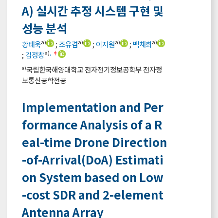
A) 실시간 추정 시스템 구현 및
성능 분석
a)
a)
a)
a)
황태욱
;
조유겸
;
이지원
;
백채희
a)
,
‡
;
김정창
국립한국해양대학교 전자전기정보공학부 전자정
a)
보통신공학전공
Implementation and Per
formance Analysis of a R
eal-time Drone Direction
-of-Arrival(DoA) Estimati
on System based on Low
-cost SDR and 2-element
Antenna Array