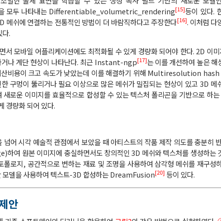
밀한 물체 표면을 학습할 수 있는 생성 복사 필드 기반의 새로운 모델인 GO
[15]
 나타내는 Differentiable_volumetric_rendering
등이 있다. 
[16]
3D 메쉬에 연결하는 전통적인 방법이 더 바람직하다고 주장한다
. 이처럼 
있다.
면서 모바일 어플리케이션에도 최적화될 수 있게 경량화 되어야 한다. 2D 이미지
[17]
나 계단 현상이 나타난다. 최근 Instant-ngp
는 이를 개선하여 높은 해
용이 크고 속도가 낮았는데 이를 해결하기 위해 Multiresolution hash 
한 구멍이 뚫리거나 필요 이상으로 많은 메쉬가 밀집되는 현상이 있고 3D 메
 새로운 이미지를 효율적으로 합성할 수 있는 텍스처 폴리곤을 기반으로 하는 M
 경량화 되어 있다.
 넘어 시각 예술적 관점에서 보았을 때 아티스트의 작품 제작 의도를 충분히 반
age)하여 원본 이미지에 충실하면서도 창의적인 3D 메쉬와 텍스처를 생성하는 
토폴로지, 공간적으로 변하는 재료 및 조명을 사용하여 삼각형 메쉬를 재구성하
[20]
 모델을 사용하여 텍스트-3D 합성하는 DreamFusion
등이 있다.
 제안