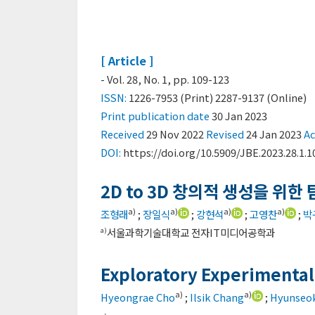
[ Article ]
- Vol. 28, No. 1, pp. 109-123
ISSN:
1226-7953 (Print) 2287-9137 (Online)
Print
publication date
30 Jan 2023
Received
29 Nov 2022
Revised
24 Jan 2023
A
DOI:
https://doi.org/10.5909/JBE.2023.28.1.1
2D to 3D 창의적 생성을 위한
a)
a)
a)
a)
조형래
;
장일식
;
강현석
;
고영찬
;
박
서울과학기술대학교 전자IT미디어공학과
a)
Exploratory Experimental 
a)
a)
Hyeongrae Cho
;
Ilsik Chang
;
Hyunseo