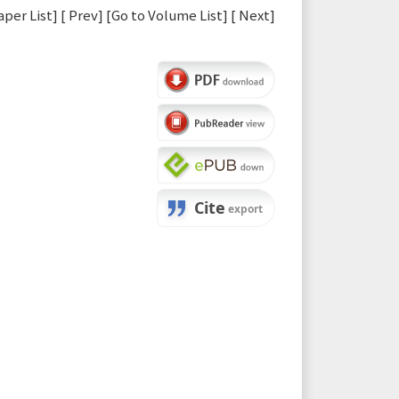
aper List
] [
Prev
] [
Go to Volume List
] [
Next
]