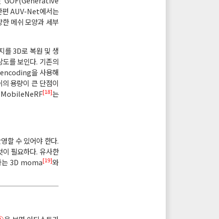
F(Generative
한편 AUV-Net에서는
다양한 메쉬 모양과 세부
를 3D로 복원 및 생
상도를 보인다. 기존의
encoding을 사용해
쉬의 용량이 큰 단점이
[18]
obileNeRF
는
영할 수 있어야 한다.
것이 필요하다. 유사한
[19]
는 3D moma
와