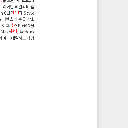
①
을 보면 아티스트가
프트웨어인 리얼리티 캡
[21]
 CLIP
과 Style
로 버텍스의 수를 감소
. 이후
⑥
SP-GAN을
[24]
Mesh
, Addons
하여 디테일하고 다양