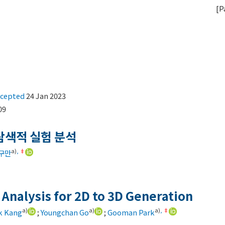
[
P
ccepted
24 Jan 2023
09
 탐색적 실험 분석
a)
,
‡
구만
Analysis for 2D to 3D Generation
a)
a)
a)
,
‡
k Kang
;
Youngchan Go
;
Gooman Park