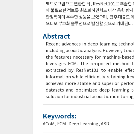
펙트로그램으로 변환한 뒤, ResNet101로 추출한
해 불필요한 정보를 최소화하면서도 이상 음향 탐지에 
안정적이며 우수한 성능을 보였으며, 향후 대규모 데
오디오 부호화 솔루션으로 발전할 것으로 기대된다.
Abstract
Recent advances in deep learning techno
including acoustic analysis. However, trad
the features necessary for machine-base
leverages FCM. The proposed method tr
extracted by ResNet101 to enable effe
information while efficiently retaining ke
achieves more stable and superior perfo
datasets and optimized deep learning t
solution for industrial acoustic monitorin
Keywords:
ACoM
,
FCM
,
Deep Learning
,
ASD