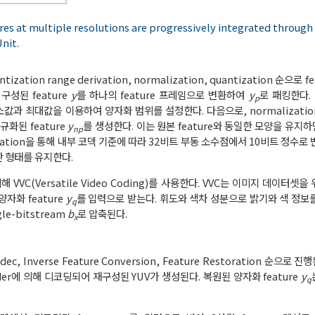
ures at multiple resolutions are progressively integrated through
nit.
tization range derivation, normalization, quantization 순으로
구성된 feature
y
를 하나의 feature 프레임으로 변환하여
y
로 패킹한다. 이
p
 최소값과 최대값을 이용하여 양자화 범위를 설정한다. 다음으로, normalizat
규화된 feature
y
를 생성한다. 이는 원본 feature와 동일한 모양을 유지
np
ation을 통해 내부 코덱 기준에 따라 32비트 부동 소수점에서 10비트 정수로
한 형태를 유지한다.
 위해 VVC(Versatile Video Coding)를 사용한다. VVC는 이미지 데이터
양자화 feature
y
를 입력으로 받는다. 휘도와 색차 성분으로 밝기와 색 정보
q
le-bitstream
b
로 압축된다.
x
c, Inverse Feature Conversion, Feature Restoration 순으로 진
oder에 의해 디코딩되어 재구성된 YUV가 생성된다. 복원된 양자화 feature
y
q