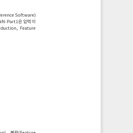
ence Software)
 NN-Part1은 입력 이
ction, Feature
), 복원(Feature