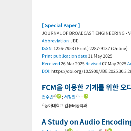
[ Special Paper ]
JOURNAL OF BROADCAST ENGINEERING - Vol. 
Abbreviation:
JBE
ISSN:
1226-7953 (Print) 2287-9137 (Online)
Print
publication date
31 May 2025
Received
26 Mar 2025
Revised
07 May 2025
A
DOI:
https://doi.org/10.5909/JBE.2025.30.3.2
FCM을 이용한 기계를 위한 오
a)
a)
,
‡
변수빈
;
서정일
동아대학교 컴퓨터공학과
a)
A Study on Audio Encodin
a)
a)
,
‡