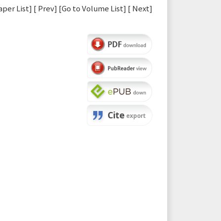
aper List
] [
Prev
] [
Go to Volume List
] [
Next
]