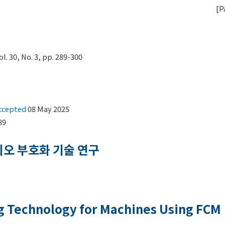
[
P
30, No. 3, pp. 289-300
ccepted
08 May 2025
89
디오 부호화 기술 연구
g Technology for Machines Using FCM