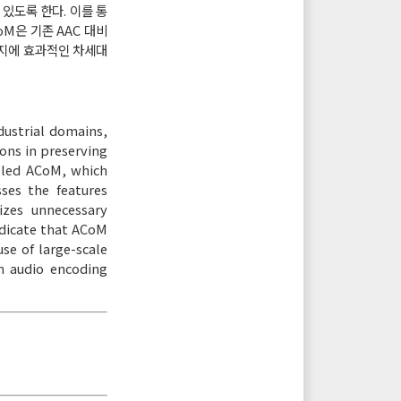
 있도록 한다. 이를 통
M은 기존 AAC 대비
감지에 효과적인 차세대
dustrial domains,
ions in preserving
alled ACoM, which
ses the features
izes unnecessary
indicate that ACoM
se of large-scale
n audio encoding