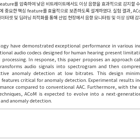
 feature를 압축하여 낮은 비트레이트에서도 이상 음향을 효과적으로 감지할 수
중요한 핵심 feature를 효율적으로 보존하도록 설계하였다. 실험 결과, ACo
이터셋 및 딥러닝 최적화를 통해 산업 현장에서 음향 모니터링 및 이상 상태 
logy have demonstrated exceptional performance in various in
itional audio codecs designed for human hearing present limitat
d processing. In response, this paper proposes an approach c
ansforms audio signals into spectrogram and then compres
ctive anomaly detection at low bitrates. This design minim
y features critical for anomaly detection. Experimental results 
rmance compared to conventional AAC. Furthermore, with the u
echniques, ACoM is expected to evolve into a next-generatio
g and anomaly detection.