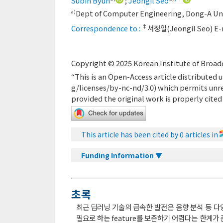
Subin Byun
;
Jeongil Seo
Dept of Computer Engineering, Dong-A Uni
a)
‡
Correspondence to :
서정일(Jeongil Seo) E-
Copyright © 2025 Korean Institute of Broadc
“This is an Open-Access article distribute
g/licenses/by-nc-nd/3.0
) which permits unr
provided the original work is properly cited
This article has been cited by 0 articles in
Funding Information ▼
초록
최근 딥러닝 기술의 급속한 발전은 음향 분석 등 다
필요로 하는 feature를 보존하기 어렵다는 한계가