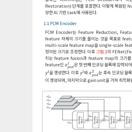
Restoration) 단계를 포함한다. 이렇게 복원된 featu
양한 AI 기반 task에 사용된다.
1.1 FCM Encoder
FCM Encoder는 Feature Reduction, Fe
feature 자체의 크기를 줄이는 것을 목표로 feature
multi-scale feature map을 single-scal
정의된 크기로 조정한다. 이후
그림 2
의 FENet(F
치는 feature fusion과 feature map의
1
feature인
은 첫 번째 인코딩 블록에 입력되어 
x
p
a
d
1
x
p
a
d
1
1
2
y
을 생성한다. 이후
y
와
는 후속 인코딩 블록을
x
p
a
d
2
x
p
a
d
이 생성되며, 마지막으로 gain unit을 거쳐 최적화