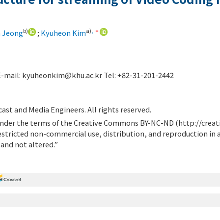
b)
a)
,
‡
 Jeong
;
Kyuheon Kim
-mail:
kyuheonkim@khu.ac.kr
Tel: +82-31-201-2442
ast and Media Engineers. All rights reserved.
d under the terms of the Creative Commons BY-NC-ND (
http://crea
estricted non-commercial use, distribution, and reproduction in
 and not altered.”