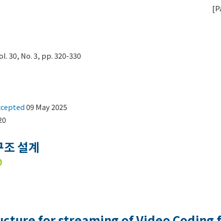
[
P
30, No. 3, pp. 320-330
ccepted
09 May 2025
20
구조 설계
ucture for streaming of Video Coding 