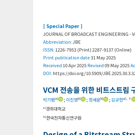
[ Special Paper ]
JOURNAL OF BROADCAST ENGINEERING - Vol. 
Abbreviation:
JBE
ISSN:
1226-7953 (Print) 2287-9137 (Online)
Print
publication date
31 May 2025
Received
10 Apr 2025
Revised
09 May 2025
A
DOI:
https://doi.org/10.5909/JBE.2025.30.3.3
VCM 전송을 위한 비트스트림 
a)
b)
b)
a)
,
‡
박기범
;
이진영
;
정세윤
;
김규헌
경희대학교
a)
한국전자통신연구원
b)
Design of a Bitstream Str