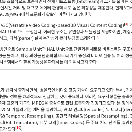
보를 효율적으로 보존하면서 전체 비트스트림(bitstream)의 크기를 줄이는 
실시간 처리 및 대규모 데이터 환경에서도 높은 확장성을 제공한다. 현재 VCM은
[
7
]
TC 1/SC 29/WG 4에서 표준화가 활발히 이루어지고 있다
.
[
4
]
satile Video Coding-based 3D Visual Content Coding)
기
, VCM NAL Unit으로 구성된다. 이러한 구조는 유연성과 모듈성을 제공하지만, 
[
5
]
고, 파서(parser) 설계 복잡성과 관리 부담을 초래한다
.
안으로 Sample Unit과 NAL Unit으로 단일화된 새로운 비트스트림 구조
 높이고, 파싱 과정을 단순화함으로써 기계 중심의 비디오 전송 및 처리 성능
반 시스템에서의 활용 가능성을 확대하는 데 기여하고자 한다.
가 급격히 증가하면서, 효율적인 비디오 코딩 기술이 요구되고 있다. 특히, 기
 시맨틱 정보를 효과적으로 전달하는 것이 중요하다. 이러한 요구사항들을 충족
술이며, 국제 표준화 기구인 MPEG을 중심으로 관련 표준화가 진행되고 있다. 본 장에
VCM 기술의 기본 개념을 설명하고, VCM 인코더(encoder) 및 디코더(dec
Temporal Resampling), 공간적 리샘플링(Spatial Resampling)
 처리(Bit Truncation), 내부 코덱(Inner Codec) 등 주요 처리 단계를 
[
10
]
고자 한다
.