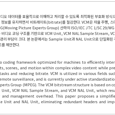
 기계가 비디오 데이터를 효율적으로 이해하고 처리할 수 있도록 최적화된 부호화 방식으
보를 유지하면서 비트레이트(bitrate)를 절감한다. VCM은 자율 주행, 스마
ving Picture Experts Group) 산하의 ISO/IEC JTC 1/SC 29/
비디오 코딩 구조를 기반으로 VCM Unit, VCM NAL Sample Stream, VC
관리 부담이 크다. 본 논문에서는 Sample Unit과 NAL Unit으로 단일화
를 제안한다.
eo coding framework optimized for machines to efficiently inte
cts, scenes, and motion within complex video content while pre
tasks and reducing bitrate. VCM is utilized in various fields s
 remote surveillance, and is currently under active standardizat
xperts Group (MPEG). The VCM bitstream structure is based on c
 Unit, VCM NAL Sample Stream, and VCM NAL Unit, which resul
y and management overhead. This paper proposes a simplifie
le Unit and NAL Unit, eliminating redundant headers and imp