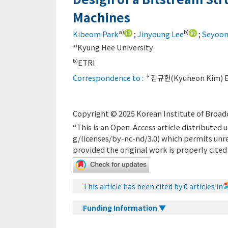
Machines
a)
b)
Kibeom Park
;
Jinyoung Lee
;
Seyoon
Kyung Hee University
a)
ETRI
b)
‡
Correspondence to :
김규헌(Kyuheon Kim) E
Copyright © 2025 Korean Institute of Broadc
“This is an Open-Access article distribute
g/licenses/by-nc-nd/3.0
) which permits unr
provided the original work is properly cited
This article has been cited by 0 articles in
Funding Information ▼