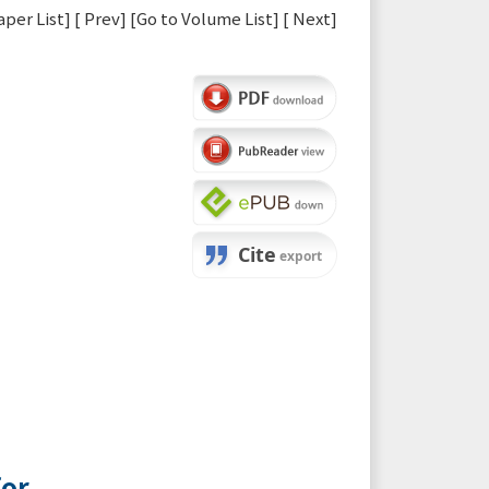
aper List
] [
Prev
] [
Go to Volume List
] [
Next
]
for