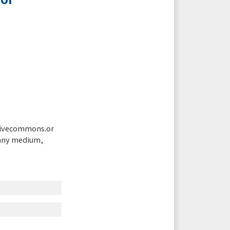
tivecommons.or
 any medium,