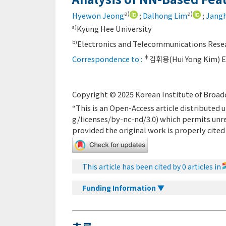
a)
a)
Hyewon Jeong
;
Dalhong Lim
;
Jangh
Kyung Hee University
a)
Electronics and Telecommunications Resea
b)
‡
Correspondence to :
김휘용(Hui Yong Kim) E
Copyright © 2025 Korean Institute of Broadc
“This is an Open-Access article distribute
g/licenses/by-nc-nd/3.0
) which permits unr
provided the original work is properly cited
This article has been cited by 0 articles in
Funding Information ▼