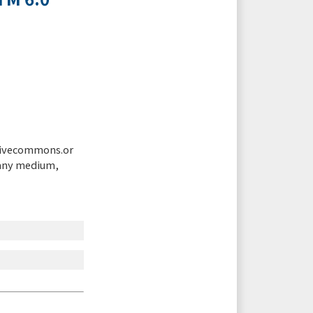
tivecommons.or
 any medium,