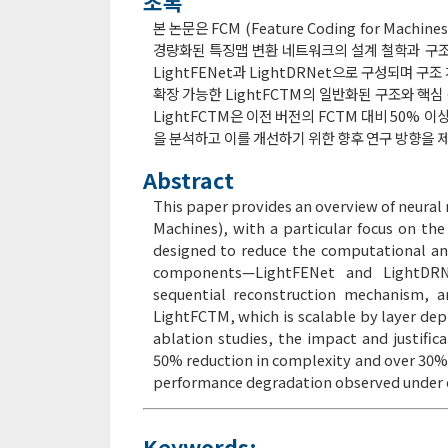
초록
본 논문은 FCM (Feature Coding for Ma
경량화된 특징맵 변환 네트워크의 설계 철학과 구조를
LightFENet과 LightDRNet으로 구성되며 구
확장 가능한 LightFCTM의 일반화된 구조와 핵심 
LightFCTM은 이전 버전의 FCTM 대비 50% 
을 분석하고 이를 개선하기 위한 향후 연구 방향을 
Abstract
This paper provides an overview of neural
Machines), with a particular focus on th
designed to reduce the computational an
components—LightFENet and LightDRNet
sequential reconstruction mechanism, a
LightFCTM, which is scalable by layer de
ablation studies, the impact and justif
50% reduction in complexity and over 30%
performance degradation observed under ce
Keywords: