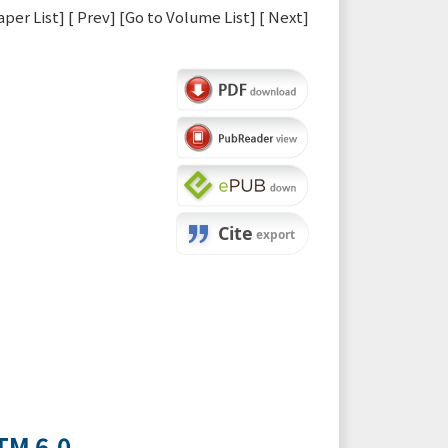
aper List
] [
Prev
] [
Go to Volume List
] [
Next
]
TM 6.0