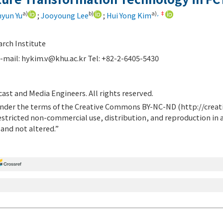
a)
b)
a)
,
‡
yun Yu
;
Jooyoung Lee
;
Hui Yong Kim
rch Institute
-mail:
hykim.v@khu.ac.kr
Tel: +82-2-6405-5430
ast and Media Engineers. All rights reserved.
d under the terms of the Creative Commons BY-NC-ND (
http://crea
estricted non-commercial use, distribution, and reproduction in
 and not altered.”