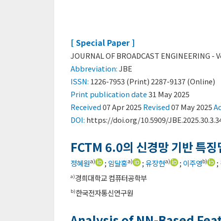
[ Special Paper ]
JOURNAL OF BROADCAST ENGINEERING - Vol. 
Abbreviation:
JBE
ISSN:
1226-7953 (Print) 2287-9137 (Online)
Print
publication date
31 May 2025
Received
07 Apr 2025
Revised
07 May 2025
A
DOI:
https://doi.org/10.5909/JBE.2025.30.3.3
FCTM 6.0의 신경망 기반 특징
a)
a)
a)
b)
정혜원
;
임달홍
;
유장현
;
이주영
;
경희대학교 컴퓨터공학부
a)
한국전자통신연구원
b)
Analysis of NN-Based Fea