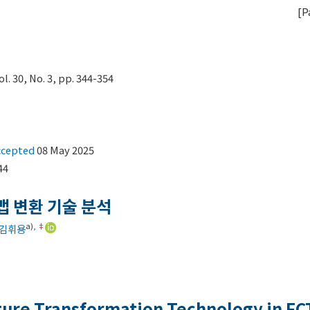
[
P
30, No. 3, pp. 344-354
ccepted
08 May 2025
44
맵 변환 기술 분석
a)
,
‡
김휘용
ture Transformation Technology in FC