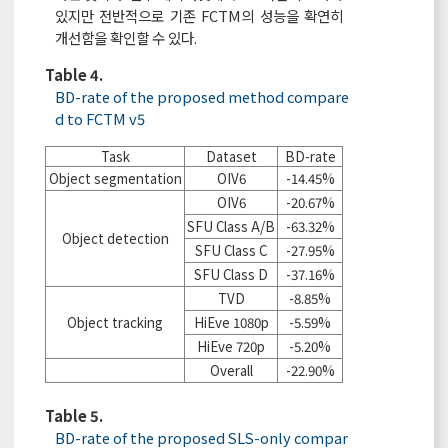
있지만 전반적으로 기존 FCTM의 성능을 확연히
개선함을 확인할 수 있다.
Table 4.
BD-rate of the proposed method compare
d to FCTM v5
Task
Dataset
BD-rate
Object segmentation
OIV6
-14.45%
OIV6
-20.67%
SFU Class A/B
-63.32%
Object detection
SFU Class C
-27.95%
SFU Class D
-37.16%
TVD
-8.85%
Object tracking
HiEve 1080p
-5.59%
HiEve 720p
-5.20%
Overall
-22.90%
Table 5.
BD-rate of the proposed SLS-only compar