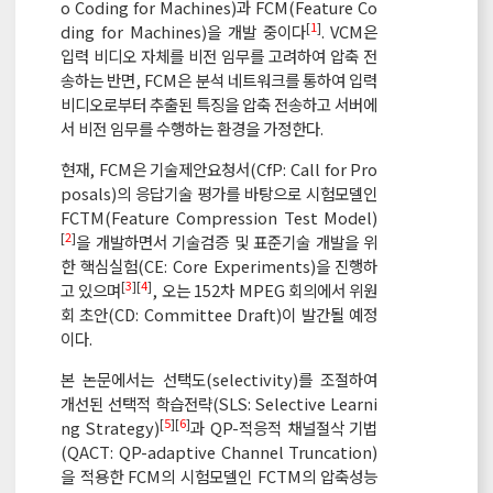
o Coding for Machines)과 FCM(Feature Co
[
1
]
ding for Machines)을 개발 중이다
. VCM은
입력 비디오 자체를 비전 임무를 고려하여 압축 전
송하는 반면, FCM은 분석 네트워크를 통하여 입력
비디오로부터 추출된 특징을 압축 전송하고 서버에
서 비전 임무를 수행하는 환경을 가정한다.
현재, FCM은 기술제안요청서(CfP: Call for Pro
posals)의 응답기술 평가를 바탕으로 시험모델인
FCTM(Feature Compression Test Model)
[
2
]
을 개발하면서 기술검증 및 표준기술 개발을 위
한 핵심실험(CE: Core Experiments)을 진행하
[
3
][
4
]
고 있으며
, 오는 152차 MPEG 회의에서 위원
회 초안(CD: Committee Draft)이 발간될 예정
이다.
본 논문에서는 선택도(selectivity)를 조절하여
개선된 선택적 학습전략(SLS: Selective Learni
[
5
][
6
]
ng Strategy)
과 QP-적응적 채널절삭 기법
(QACT: QP-adaptive Channel Truncation)
을 적용한 FCM의 시험모델인 FCTM의 압축성능