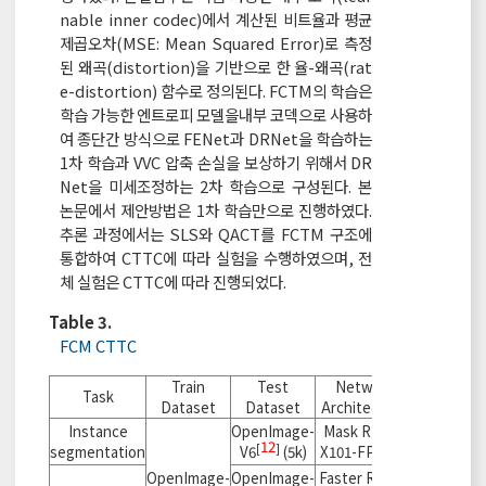
nable inner codec)에서 계산된 비트율과 평균
제곱오차(MSE: Mean Squared Error)로 측정
된 왜곡(distortion)을 기반으로 한 율-왜곡(rat
e-distortion) 함수로 정의된다. FCTM의 학습은
학습 가능한 엔트로피 모델을내부 코덱으로 사용하
여 종단간 방식으로 FENet과 DRNet을 학습하는
1차 학습과 VVC 압축 손실을 보상하기 위해서 DR
Net을 미세조정하는 2차 학습으로 구성된다. 본
논문에서 제안방법은 1차 학습만으로 진행하였다.
추론 과정에서는 SLS와 QACT를 FCTM 구조에
통합하여 CTTC에 따라 실험을 수행하였으며, 전
체 실험은 CTTC에 따라 진행되었다.
Table 3.
FCM CTTC
Train
Test
Network
Task
Dataset
Dataset
Architecture
Instance
OpenImage-
Mask R-CNN
12
10
[
]
[
]
segmentation
V6
(5k)
X101-FPN
OpenImage-
OpenImage-
Faster R-CNN