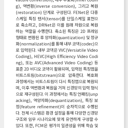
g), 역변환(inverse conversion), 그리고 복원
(restoration) 단계로 구성된다. FENet은 다중
스케일 특징 텐서(tensor)를 단일스케일 표현으
로 축소하고, DRNet은 이를 원래 차원으로 복원
하는 역할을 수행한다. 축소된 특징은 2D 프레임
형태로 변환된 후 양자화(quantization) 및 정규
화(normalization)를 통해 내부 코덱(codec)으
로 입력된다. 내부 코덱은 VVC(Versiatile Video
Coding), HEVC(High Efficiency Video Codi
ng), 또는 AVC(Advanced Video Coding) 등
표준 2D 비디오 코덱이 활용되며, 입력된 특징맵을
비트스트림(bitstream)으로 압축한다. 복호화
과정에서는 비트스트림이 다시 특징맵으로 복원되
며, 이후 역변환과 복원을 거쳐 신경망의 입력 형식
으로 재구성된다. 이 과정에서는 특징 언패킹(unp
acking), 역양자화(dequantization), 특징 보
정(feature refinement)이 순차적으로 수행된
다. 전체 시스템은 환경 설정을 통해 다양한 신경망
구조와 임무 시나리오에 맞게 유연하게 구성할 수
있다. 또한, FCM은 평가의 일관성을 위해 학습 및