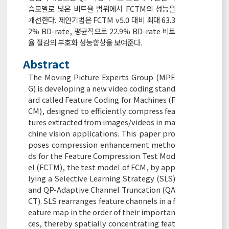
습모델로 넓은 비트율 범위에서 FCTM의 성능을
개선한다. 제안기법은 FCTM v5.0 대비 최대 63.3
2% BD-rate, 평균적으로 22.9% BD-rate 비트
율 절감의 부호화 성능향상을 보여준다.
Abstract
The Moving Picture Experts Group (MPE
G) is developing a new video coding stand
ard called Feature Coding for Machines (F
CM), designed to efficiently compress fea
tures extracted from images/videos in ma
chine vision applications. This paper pro
poses compression enhancement metho
ds for the Feature Compression Test Mod
el (FCTM), the test model of FCM, by app
lying a Selective Learning Strategy (SLS)
and QP-Adaptive Channel Truncation (QA
CT). SLS rearranges feature channels in a f
eature map in the order of their importan
ces, thereby spatially concentrating feat