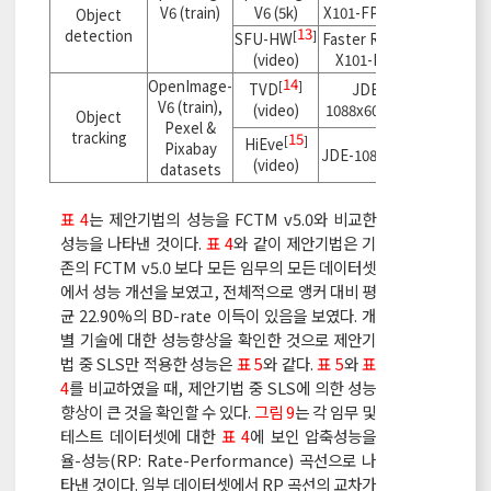
10
[
]
V6 (train)
V6 (5k)
X101-FPN
Object
13
detection
[
]
SFU-HW
Faster R-CNN
(video)
X101-FPN
14
OpenImage-
[
]
TVD
JDE-
11
V6 (train),
[
]
(video)
1088x608
Object
Pexel &
tracking
15
[
]
HiEve
Pixabay
JDE-1088x608
(video)
datasets
표 4
는 제안기법의 성능을 FCTM v5.0와 비교한
성능을 나타낸 것이다.
표 4
와 같이 제안기법은 기
존의 FCTM v5.0 보다 모든 임무의 모든 데이터셋
에서 성능 개선을 보였고, 전체적으로 앵커 대비 평
균 22.90%의 BD-rate 이득이 있음을 보였다. 개
별 기술에 대한 성능향상을 확인한 것으로 제안기
법 중 SLS만 적용한 성능은
표 5
와 같다.
표 5
와
표
4
를 비교하였을 때, 제안기법 중 SLS에 의한 성능
향상이 큰 것을 확인할 수 있다.
그림 9
는 각 임무 및
테스트 데이터셋에 대한
표 4
에 보인 압축성능을
율-성능(RP: Rate-Performance) 곡선으로 나
타낸 것이다. 일부 데이터셋에서 RP 곡선의 교차가