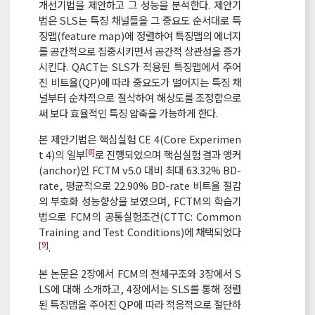
개선기법을 제안하고 그 성능을 분석한다. 제안기
법은 SLS는 특징 채널들을 그 중요도 순서대로 특
징맵(feature map)에 정렬하여 특징맵의 에너지
를 공간적으로 집중시키면서 공간적 상관성을 증가
시킨다. QACT는 SLS가 적용된 특징맵에서 주어
진 비트율(QP)에 따라 중요도가 떨어지는 특징 채
널부터 순차적으로 절삭하여 해상도를 조정함으로
써 보다 효율적인 특징 압축을 가능하게 한다.
본 제안기법은 핵심실험 CE 4(Core Experimen
[
8
]
t 4)의 일부
로 진행되었으며 핵심실험 결과 앵커
(anchor)인 FCTM v5.0 대비 최대 63.32% BD-
rate, 평균적으로 22.90% BD-rate 비트율 절감
의 부호화 성능향상을 보였으며, FCTM의 학습기
법으로 FCM의 공통실험조건(CTTC: Common
Training and Test Conditions)에 채택되었다
[
9
]
.
본 논문은 2장에서 FCM의 전체구조와 3장에서 S
LS에 대해 소개하고, 4장에서는 SLS를 통해 정렬
된 특징맵을 주어진 QP에 따라 적응적으로 절단하