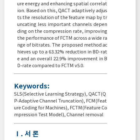
ure energy and enhancing spatial correlat
ion. Based on this, QACT adaptively adjus
ts the resolution of the feature map by tr
uncating less important channels depen
ding on the compression rate, improving
the performance of FCTM across a wide ra
nge of bitrates. The proposed method ac
hieves up to a 63.32% reduction in BD-rat
e and an overall 22.9% improvement in B
D-rate compared to FCTM v5.0.
Keywords:
SLS(Selective Learning Strategy)
,
QACT(Q
P-Adaptive Channel Truncation)
,
FCM(Feat
ure Coding for Machines)
,
FCTM(Feature Co
mpression Test Model)
,
Channel removal
Ⅰ. 서 론