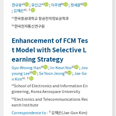
a)
a)
b)
b)
한규웅
;
유인근
;
이주영
;
정세윤
a)
,
‡
;
김재곤
한국항공대학교 항공전자정보공학과
a)
한국전자통신연구원
b)
Enhancement of FCM Tes
t Model with Selective L
earning Strategy
a)
a)
Gyu-Woong Han
;
In-Keun Yoo
;
Joo
b)
b)
young Lee
;
Se Yoon Jeong
;
Jae-Go
a)
,
‡
n Kim
School of Electronics and Information En
a)
gineering, Korea Aerospace University
Electronics and Telecommunications Res
b)
earch Institute
‡
Correspondence to :
김재곤(Jae-Gon Kim)