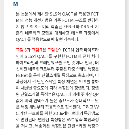
M
본 논문에서 제시한 SLS와 QACT를 적용한 FCT
M의 성능 개선기법은 기존 FCTM 구조를 변경하
지 않고 SLS로 미리 학습된 FENet와 DRNet 기
존의 네트워크 모델을 대체하고 테스트 과정에서
QACT를 적용함으로써 실현 가능하다.
그림 6
과
그림 7
은
그림 1
의 FCTM 압축 파이프라
인에 SLS와 QACT를 구현한 FCTM의 전체 처리
파이프라인과 프레임워크를 보인 것이다. 먼저, 머
신비전 네트워크로부터 추출된 다중스케일 특징은
FENet을 통해 단일스케일 특징으로 축소되며, 이
과정에서 각 단일스케일 특징 채널은 SLS를 통하
여 채널별 중요도에 따라 특징맵에 정렬된다. 정렬
된 단일스케일 특징맵은 QACT에 의해 주어진 QP
값에 따라 인덱스가 높은 중요도가 상대적으로 낮
은 특징 채널부터 적응적으로 절삭된다. 그리고 VV
C 기반 부호화를 위한 2D 프레임 형태의 특징맵으
로 변환된다. 변환된 특징맵은 VVC 압축 복원과정
을 거치고, 복호화된 특징맵은 단일스케일 특징으