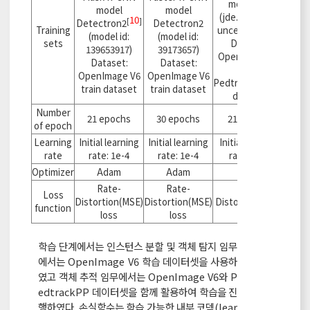
11
[
]
model
model
model
(jde.1088x608.
10
[
]
Detectron2
Detectron2
Training
uncertainty.pt)
(model id:
(model id:
sets
Dataset:
139653917)
39173657)
OpenImage V6
Dataset:
Dataset:
and
OpenImage V6
OpenImage V6
PedtrackPPtrain
train dataset
train dataset
dataset
Number
21 epochs
30 epochs
21 epochs
of epoch
Learning
Initial learning
Initial learning
Initial learning
rate
rate: 1e-4
rate: 1e-4
rate: 1e-4
Optimizer
Adam
Adam
Adam
Rate-
Rate-
Rate-
Loss
Distortion(MSE)
Distortion(MSE)
Distortion(MSE)
function
loss
loss
loss
학습 단계에서는 인스턴스 분할 및 객체 탐지 임무
에서는 OpenImage V6 학습 데이터셋을 사용하
였고 객체 추적 임무에서는 OpenImage V6와 P
edtrackPP 데이터셋을 함께 활용하여 학습을 진
행하였다. 손실함수는 학습 가능한 내부 코덱(lear