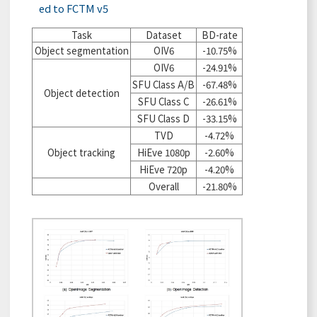
ed to FCTM v5
Task
Dataset
BD-rate
Object segmentation
OIV6
-10.75%
OIV6
-24.91%
SFU Class A/B
-67.48%
Object detection
SFU Class C
-26.61%
SFU Class D
-33.15%
TVD
-4.72%
Object tracking
HiEve 1080p
-2.60%
HiEve 720p
-4.20%
Overall
-21.80%