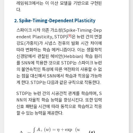
레임워크에서는 이 이산 모델을 기반으로 구현된
다.
2. Spike-Timing-Dependent Plasticity
스파이크 시차 의존 가소성(Spike-Timing-Dep
[
9
]
endent Plasticity, STDP)
은 뉴런 간의 연결
강도(가중치)가 시냅스 전후의 발화 시간 차이에
따라 변화하는 학습 메커니즘이다. 이는 생물학적
신경망에서 관찰된 헤비안(Hebbian) 학습 원리
를 SNN에 적용한 것으로 STDP는 스파이크 뉴런
의 불연속적인 특성에 따른 역전파의 사용할 수 없
는 점을 대신해서 SNN에서 학습과 적응을 가능하
게 한다. STDP는 다음과 같은 규칙으로 작동한다.
STDP는 뉴런 간의 시공간적 관계를 학습하며, S
NN의 자율적 학습 능력을 향상시킨다. 또한 입력
신호 패턴을 시간에 따라 동적으로 학습하고 적응
할 수 있는 능력을 제공한다.
(
)
=
+
e
x
p
(
−
)
A
w
η
w
w
+
Δ
w
=
A
+
w
=
η
+
e
x
p
w
i
n
i
t
-
w
A
-
w
=
η
+
e
x
p
w
-
w
i
n
i
t
i
n
i
t
(4)
Δ
=