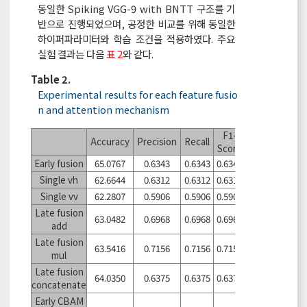
동일한 Spiking VGG-9 with BNTT 구조를 기
반으로 진행되었으며, 공정한 비교를 위해 동일한
하이퍼파라미터와 학습 조건을 적용하였다. 주요
실험 결과는 다음
표 2
와 같다.
Table 2.
Experimental results for each feature fusio
n and attention mechanism
F1-
Accuracy
Precision
Recall
Score
Early fusion
65.0767
0.6343
0.6343
0.6343
Single vh
62.6644
0.6312
0.6312
0.6312
Single vv
62.2807
0.5906
0.5906
0.5906
Late fusion
63.0482
0.6968
0.6968
0.6968
add
Late fusion
63.5416
0.7156
0.7156
0.7156
mul
Late fusion
64.0350
0.6375
0.6375
0.6375
concatenate
Early CBAM