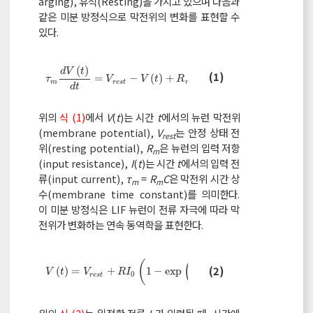
arging), 휴식(Resting)을 가지고 있으며 다음과
같은 미분 방정식으로 막전위의 변화를 표현할 수
있다.
(
)
d
V
t
(1)
τ
m
d
V
t
d
t
=
V
r
e
s
t
-
V
t
+
R
m
I
t
=
−
(
)
+
(
)
τ
V
V
t
R
I
t
m
r
e
s
t
m
d
t
위의
식 (1)
에서
V
(
t
)는 시간
t
에서의 뉴런 막전위
(membrane potential),
V
는 안정 상태 전
rest
위(resting potential),
R
은 뉴런의 입력 저항
m
(input resistance),
I
(
t
)는 시간
t
에서의 입력 전
류(input current),
τ
=
R
C
은 막전위 시간 상
m
m
수(membrane time constant)를 의미한다.
이 미분 방정식은 LIF 뉴런이 전류 자극에 따라 막
전위가 변화하는 연속 동역학을 표현한다.
(
(
)
)
t
V
t
=
V
r
e
s
t
+
R
I
0
1
-
e
x
p
-
t
τ
(2)
(
)
=
+
1
−
e
x
p
−
V
t
V
R
I
0
r
e
s
t
τ