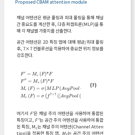
Proposed CBAM attention module
채널 어텐션은 평균 풀링과 최대 풀링을 통해 채널
간 중요도를 계산한 후, 다층 퍼셉트론(MLP)을 통
해 각 채널별 가중치를 산출한다.
공간 어텐션은 2D 특징 맵에 대해 평균/최대 풀링
후, 7×7 컨볼루션을 적용하여 중요한 위치 정보를
강조한다.
′
=
(
)
*
F
M
F
F
c
′
′
=
(
)
*
F
M
F
F
s
F
′
=
M
c
F
*
F
F
′
′
=
M
s
F
*
F
M
c
F
=
σ
M
L
P
A
v
g
P
o
o
l
F
+
M
L
P
M
a
x
P
o
(7)
(
)
=
(
(
(
)
)
+
(
(
M
F
σ
M
L
P
A
v
g
P
o
o
l
F
M
L
P
M
a
x
P
o
o
l
c
7
×
7
(
)
=
(
(
[
(
)
;
(
)
]
)
)
M
F
σ
f
A
v
g
P
o
o
l
r
F
M
a
x
P
o
o
l
F
s
여기서
F′
은 채널 주의 어텐션을 사용하여 통합된
특징이고,
F′′
는 공간 주의 어텐션을 사용하여 통합
된 특징, M
는 채널 주의 어텐션(Channel Atten
c
tion)을 적용한 특징 맵,
M
는 공간 주의 어텐션
S