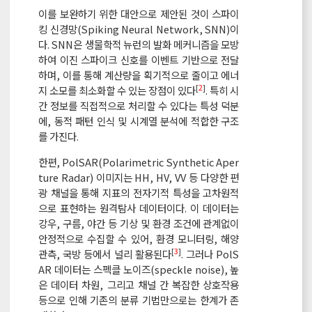
이를 보완하기 위한 대안으로 제안된 것이 스파이
킹 신경망(Spiking Neural Network, SNN)이
다. SNN은 생물학적 뉴런의 발화 메커니즘을 모방
하여 이진 스파이크 신호를 이벤트 기반으로 전달
하며, 이를 통해 계산량을 획기적으로 줄이고 에너
[
2
]
지 소모를 최소화할 수 있는 장점이 있다
. 특히 시
간 정보를 직접적으로 처리할 수 있다는 특성 덕분
에, 동적 패턴 인식 및 시계열 분석에 적합한 구조
를 가진다.
한편, PolSAR(Polarimetric Synthetic Aper
ture Radar) 이미지는 HH, HV, VV 등 다양한 편
광 채널을 통해 지표의 전자기적 특성을 고차원적
으로 표현하는 원격탐사 데이터이다. 이 데이터는
강우, 구름, 야간 등 기상 및 환경 조건에 관계없이
안정적으로 수집할 수 있어, 환경 모니터링, 해양
[
3
]
관측, 국방 등에서 널리 활용된다
. 그러나 PolS
AR 데이터는 스펙클 노이즈(speckle noise), 높
은 데이터 차원, 그리고 채널 간 복잡한 상호작용
등으로 인해 기존의 분류 기법만으로는 한계가 존