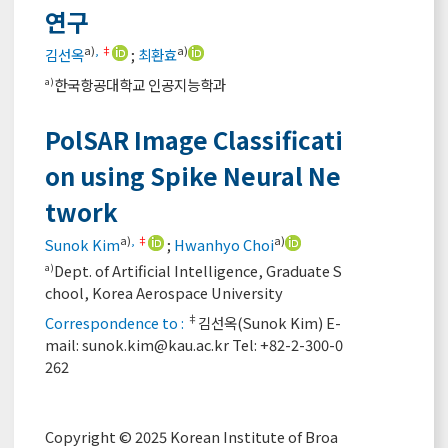
연구
a)
,
‡
a)
김선옥
;
최환효
한국항공대학교 인공지능학과
a)
PolSAR Image Classificati
on using Spike Neural Ne
twork
a)
,
‡
a)
Sunok Kim
;
Hwanhyo Choi
Dept. of Artificial Intelligence, Graduate S
a)
chool, Korea Aerospace University
‡
Correspondence to :
김선옥(Sunok Kim) E-
mail:
sunok.kim@kau.ac.kr
Tel: +82-2-300-0
262
Copyright © 2025 Korean Institute of Broa