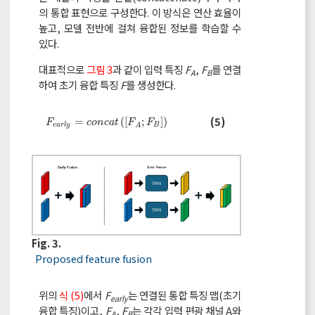
의 통합 표현으로 구성한다. 이 방식은 연산 효율이
높고, 모델 전반에 걸쳐 융합된 정보를 학습할 수
있다.
대표적으로
그림 3
과 같이 입력 특징
F
,
F
를 연결
A
B
하여 초기 융합 특징
F
를 생성한다.
F
e
a
r
l
y
=
c
o
n
c
a
t
F
A
;
F
B
(5)
=
(
[
;
]
)
F
c
o
n
c
a
t
F
F
e
a
r
l
y
B
A
Fig. 3.
Proposed feature fusion
위의
식 (5)
에서
F
는 연결된 통합 특징 맵(초기
early
융합 특징)이고,
F
,
F
는 각각 입력 편광 채널 A와
A
B