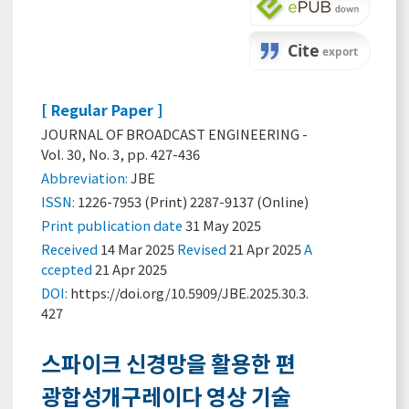
[ Regular Paper ]
JOURNAL OF BROADCAST ENGINEERING -
Vol. 30, No. 3, pp. 427-436
Abbreviation:
JBE
ISSN:
1226-7953 (Print) 2287-9137 (Online)
Print
publication date
31 May 2025
Received
14 Mar 2025
Revised
21 Apr 2025
A
ccepted
21 Apr 2025
DOI:
https://doi.org/10.5909/JBE.2025.30.3.
427
스파이크 신경망을 활용한 편
광합성개구레이다 영상 기술