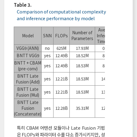
Table 3.
Comparison of computational complexity
and inference performance by model
Average
Number of
Model
SNN
FLOPs
Inference
Parameters
Time (ms)
VGG9 (ANN)
no
625M
17.93M
0.54
BNTT VGG9
yes
12.49B
18.52M
8.01
BNTT + CBAM
yes
12.49B
18.53M
8.28
(pre-conv)
BNTT Late
yes
12.21B
18.53M
14.00
Fusion (Add)
BNTT Late
yes
12.21B
18.53M
13.17
Fusion (Mul)
BNTT Late
Fusion
yes
12.28B
35.31M
12.43
(Concatenate)
특히 CBAM 어텐션 모듈이나 Late Fusion 기법
은 FLOPs와 파라미터 수를 다소 증가시키지만, 성