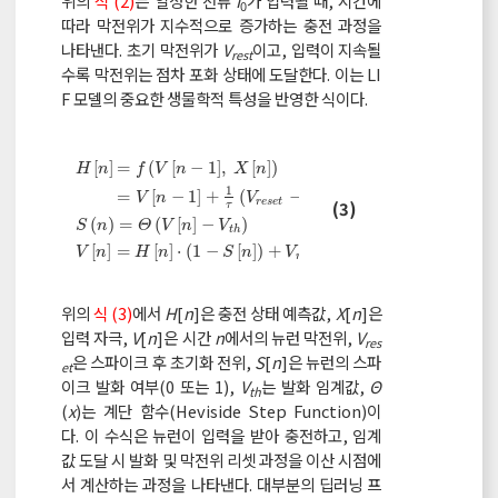
위의
식 (2)
는 일정한 전류
I
가 입력될 때, 시간에
0
따라 막전위가 지수적으로 증가하는 충전 과정을
나타낸다. 초기 막전위가
V
이고, 입력이 지속될
rest
수록 막전위는 점차 포화 상태에 도달한다. 이는 LI
F 모델의 중요한 생물학적 특성을 반영한 식이다.
[
]
=
(
[
−
1
]
,
[
]
)
H
n
f
V
n
X
n
1
=
[
−
1
]
+
(
−
[
−
1
]
+
[
]
)
V
n
V
V
n
X
n
H
n
=
f
V
n
-
1
,
X
n
=
V
n
-
1
+
1
τ
V
r
e
s
e
t
-
V
n
-
1
+
X
n
S
n
=
Θ
V
n
-
V
t
h
V
r
e
s
e
t
(3)
τ
(
)
=
(
[
]
−
)
S
n
Θ
V
n
V
t
h
[
]
=
[
]
⋅
(
1
−
[
]
)
+
⋅
[
]
V
n
H
n
S
n
V
S
n
r
e
s
e
t
위의
식 (3)
에서
H
[
n
]은 충전 상태 예측값,
X
[
n
]은
입력 자극,
V
[
n
]은 시간
n
에서의 뉴런 막전위,
V
res
은 스파이크 후 초기화 전위,
S
[
n
]은 뉴런의 스파
et
이크 발화 여부(0 또는 1),
V
는 발화 임계값,
Θ
th
(
x
)는 계단 함수(Heviside Step Function)이
다. 이 수식은 뉴런이 입력을 받아 충전하고, 임계
값 도달 시 발화 및 막전위 리셋 과정을 이산 시점에
서 계산하는 과정을 나타낸다. 대부분의 딥러닝 프