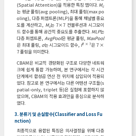
(Spatial Attention)을 적용한 특징 맵이다.
M
c
는 평균 풀링(avg pooling), 최대 풀링(max po
oling), 다층 퍼셉트론(MLP)을 통해 채널별 중요
도를 계산하고,
M
는 7×7 컨볼루션과 시그모이
s
드 함수를 통해 공간적 중요도를 추출한다.
MLP
는
다층 퍼셉트론,
AvgPool
은 평균 풀링,
MaxPool
7 × 7
은 최대 풀링,
σ
는 시그모이드 함수,
f
은 7 ×
7 풀링을 의미한다.
CBAM은 비교적 경량화된 구조로 다양한 네트워
크에 쉽게 통합 가능하며, 본 연구에서는 각 시간
단계에서 합성곱 연산 전 위치에 삽입되어 적용되
었다. 참고로 본 연구에서는 다른 어텐션 구조들(s
patial-only, triplet 등)은 실험에 포함하지 않
았으며, CBAM의 적용 효과만을 중심으로 분석하
였다.
3. 분류기 및 손실함수(Classifier and Loss Fu
nction)
최종적으로 융합된 특징은 의사결정을 위해 다층