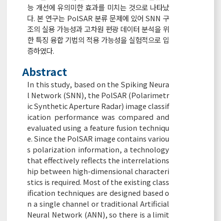
능 개선에 유의미한 효과를 미치는 것으로 나타났
다. 본 연구는 PolSAR 분류 문제에 있어 SNN 구
조의 실용 가능성과 고차원 편광 데이터 분석을 위
한 특징 융합 기법의 적용 가능성을 실험적으로 입
증하였다.
Abstract
In this study, based on the Spiking Neura
l Network (SNN), the PolSAR (Polarimetr
ic Synthetic Aperture Radar) image classif
ication performance was compared and
evaluated using a feature fusion techniqu
e. Since the PolSAR image contains variou
s polarization information, a technology
that effectively reflects the interrelations
hip between high-dimensional characteri
stics is required. Most of the existing class
ification techniques are designed based o
n a single channel or traditional Artificial
Neural Network (ANN), so there is a limit