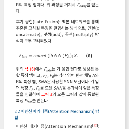
B의 특징 맵이다. 위 과정을 거쳐서
F
를 얻는
early
다.
후기 융합(Late Fusion): 백본 네트워크를 통해
추출된 고차원 특징을 결합하는 방식으로, 연결(c
oncatenate), 덧셈(add), 곱셈(multiply) 방
식이 모두 고려되었다.
F
l
a
t
e
=
c
o
n
c
a
t
S
N
N
F
A
;
S
N
N
F
B
(6)
=
(
[
(
)
;
(
)
]
)
F
c
o
n
c
a
t
S
N
N
F
S
N
N
F
l
a
t
e
B
A
위의
식 (6)
에서
F
는 기 융합 결과로 생성된 통
late
합 특징 맵이고,
F
,
F
는 각각 입력 편광 채널 A와
A
B
B의 특징 맵,
SNN
은 사용할 SNN 모델이다. 각 입
력 특징
F
,
F
를 모델
SNN
을 통과하여 얻은 특징
A
B
들을 연결하여
그림 3
의 오른 그림과 같이 통합된
특징
F
를 얻는다.
late
2.2 어텐션 메커니즘(Attention Mechanism) 방
법
[
12
]
어텐션 매커니즘(Attention Mechanism)
: