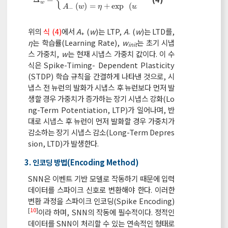
{
w
(
)
=
+
e
x
p
(
−
)
A
w
η
w
w
−
i
n
i
t
위의
식 (4)
에서
A
(
w
)는 LTP,
A
(
w
)는 LTD를,
+
-
η
는 학습률(Learning Rate),
w
는 초기 시냅
init
스 가중치,
w
는 현재 시냅스 가중치 값이다. 이 수
식은 Spike-Timing- Dependent Plasticity
(STDP) 학습 규칙을 간결하게 나타낸 것으로, 시
냅스 전 뉴런의 발화가 시냅스 후 뉴런보다 먼저 발
생할 경우 가중치가 증가하는 장기 시냅스 강화(Lo
ng-Term Potentiation, LTP)가 일어나며, 반
대로 시냅스 후 뉴런이 먼저 발화할 경우 가중치가
감소하는 장기 시냅스 감소(Long-Term Depres
sion, LTD)가 발생한다.
3. 인코딩 방법(Encoding Method)
SNN은 이벤트 기반 모델로 작동하기 때문에 입력
데이터를 스파이크 신호로 변환해야 한다. 이러한
변환 과정을 스파이크 인코딩(Spike Encoding)
[
10
]
이라 하며, SNN의 작동에 필수적이다. 정적인
데이터를 SNN이 처리할 수 있는 연속적인 형태로