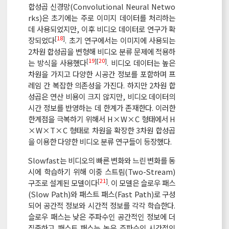
합성곱 신경망(Convolutional Neural Netwo
rks)은 초기에는 주로 이미지 데이터를 처리하는
데 사용되었지만, 이후 비디오 데이터로 연구가 확
[
18
]
장되었다
. 초기 연구에서는 이미지에 사용되는
2차원 합성곱을 변형해 비디오 분류 문제에 적용하
[
19
][
20
]
는 방식을 사용했다
. 비디오 데이터는 높은
차원을 가지고 다양한 시공간 정보를 포함하며 프
레임 간 복잡한 의존성을 가진다. 하지만 2차원 합
성곱은 연산 비용이 크지 않지만, 비디오 데이터의
시간 정보를 반영하는 데 한계가 존재한다. 이러한
한계점을 극복하기 위해서 H×W×C 형태에서 H
×W×T×C 형태로 차원을 확장한 3차원 합성곱
을 이용한 다양한 비디오 분류 연구들이 등장했다.
Slowfast는 비디오의 빠른 변화와 느린 변화를 동
시에 학습하기 위해 이중 스트림(Two-Stream)
[
21
]
구조로 설계된 모델이다
. 이 모델은 슬로우 패스
(Slow Path)와 패스트 패스(Fast Path)로 구성
되어 공간적 정보와 시간적 정보를 각각 학습한다.
슬로우 패스는 낮은 주파수인 공간적인 정보에 더
집중하고 패스트 패스는 높은 주파수인 시간적인