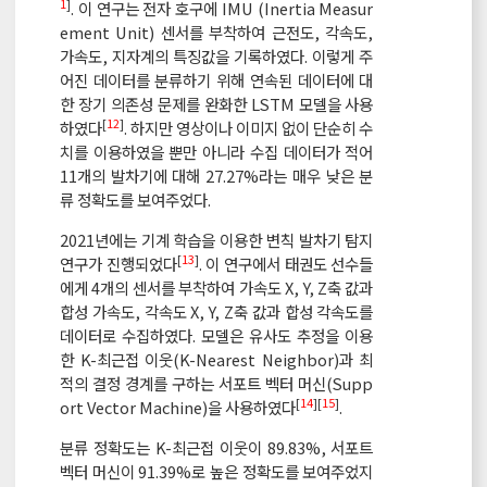
1
]
. 이 연구는 전자 호구에 IMU (Inertia Measur
ement Unit) 센서를 부착하여 근전도, 각속도,
가속도, 지자계의 특징값을 기록하였다. 이렇게 주
어진 데이터를 분류하기 위해 연속된 데이터에 대
한 장기 의존성 문제를 완화한 LSTM 모델을 사용
[
12
]
하였다
. 하지만 영상이나 이미지 없이 단순히 수
치를 이용하였을 뿐만 아니라 수집 데이터가 적어
11개의 발차기에 대해 27.27%라는 매우 낮은 분
류 정확도를 보여주었다.
2021년에는 기계 학습을 이용한 변칙 발차기 탐지
[
13
]
연구가 진행되었다
. 이 연구에서 태권도 선수들
에게 4개의 센서를 부착하여 가속도 X, Y, Z축 값과
합성 가속도, 각속도 X, Y, Z축 값과 합성 각속도를
데이터로 수집하였다. 모델은 유사도 추정을 이용
한 K-최근접 이웃(K-Nearest Neighbor)과 최
적의 결정 경계를 구하는 서포트 벡터 머신(Supp
[
14
][
15
]
ort Vector Machine)을 사용하였다
.
분류 정확도는 K-최근접 이웃이 89.83%, 서포트
벡터 머신이 91.39%로 높은 정확도를 보여주었지