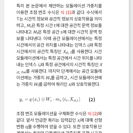
특히 본 논문에서 제안하는 모듈레이션 가중치를
이용한 초점 변조 수식은
식 (1)
과 같다. 수식에서
T는 시간적 정보와 공간적 정보의 상호작용을 의미
하고,
M
은 특정 시간 t에 대한 공간적 문맥 정보를
s
나타내고
M
은 특정 공간 s에 대한 시간적 문맥 정
t
보를 나타낸다. 이때 공간 모듈레이션에서는 특정
시간에서의 공간 위치를 나타내는 인덱스
i
와 특정
t
시간에서의 공간적 특징인
X
를 사용한다. 시간
st
,
t
모듈레이션에서는 특정 공간에서 시간 위치를 나타
내는 인덱스
i
와 특정 공간에서의 시간적 특징인
X
s
를 사용한다. 마지막 단계에서는 공간 모듈레
st
,
hw
이션에는 가중치
W
를 곱하고, 시간 모듈레이션에
s
는 가중치
W
를 곱하여 쿼리인
x
와 상호작용한다.
t
i
y
i
=
q
x
i
⊙
W
s
⋅
m
s
i
t
,
X
s
t
,
t
⊙
W
t
⋅
m
t
i
h
w
,
X
s
t
,
h
w
(2)
=
(
)
⊙
⋅
(
,
)
⊙
⋅
(
,
)
y
q
x
W
m
i
X
W
m
i
X
,
,
i
s
s
t
s
t
t
t
t
h
w
s
t
h
w
i
초점 변조 모듈레이션을 구체화한 수식은
식 (2)
와
같다. 앞서 언급한 쿼리는 입력값인
x
에 대해 선형
i
변환 q를 수행하여 얻을 수 있다. 또한 상호작용 단
계에서는 쿼리와 모듈레이션 가중치를 곱한 시공간