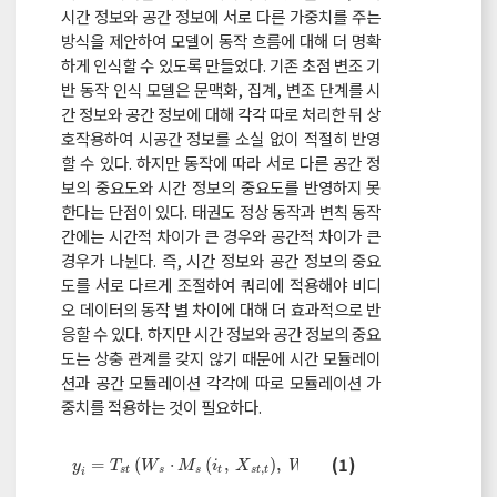
시간 정보와 공간 정보에 서로 다른 가중치를 주는
방식을 제안하여 모델이 동작 흐름에 대해 더 명확
하게 인식할 수 있도록 만들었다. 기존 초점 변조 기
반 동작 인식 모델은 문맥화, 집계, 변조 단계를 시
간 정보와 공간 정보에 대해 각각 따로 처리한 뒤 상
호작용하여 시공간 정보를 소실 없이 적절히 반영
할 수 있다. 하지만 동작에 따라 서로 다른 공간 정
보의 중요도와 시간 정보의 중요도를 반영하지 못
한다는 단점이 있다. 태권도 정상 동작과 변칙 동작
간에는 시간적 차이가 큰 경우와 공간적 차이가 큰
경우가 나뉜다. 즉, 시간 정보와 공간 정보의 중요
도를 서로 다르게 조절하여 쿼리에 적용해야 비디
오 데이터의 동작 별 차이에 대해 더 효과적으로 반
응할 수 있다. 하지만 시간 정보와 공간 정보의 중요
도는 상충 관계를 갖지 않기 때문에 시간 모듈레이
션과 공간 모듈레이션 각각에 따로 모듈레이션 가
중치를 적용하는 것이 필요하다.
y
i
=
T
s
t
W
s
⋅
M
s
i
t
,
X
s
t
,
t
,
W
t
⋅
M
t
i
h
w
,
X
s
t
,
h
w
,
x
i
(1)
=
(
⋅
(
,
)
,
⋅
(
,
)
,
)
y
T
W
M
i
X
W
M
i
X
x
,
,
s
t
s
s
t
s
t
t
t
t
h
w
s
t
h
w
i
i