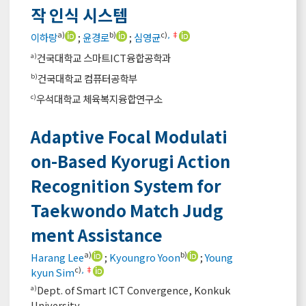
작 인식 시스템
a)
b)
c)
,
‡
이하랑
;
윤경로
;
심영균
건국대학교 스마트ICT융합공학과
a)
건국대학교 컴퓨터공학부
b)
우석대학교 체육복지융합연구소
c)
Adaptive Focal Modulati
on-Based Kyorugi Action
Recognition System for
Taekwondo Match Judg
ment Assistance
a)
b)
Harang Lee
;
Kyoungro Yoon
;
Young
c)
,
‡
kyun Sim
Dept. of Smart ICT Convergence, Konkuk
a)
University