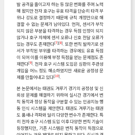
발 공격을 줄이고자 하는 등 많은 변화를 주며 노력
해 왔지만 전자 호구는 유효 타격을 단순히 타격 부
위나 강도로 결정하기 때문에 규칙 개정만으로 해
결할 수 없는 문제가 남아있다. 먼저, 센서가 부착
되지 않은 부분을 타격하는 경우 득점 인정이 되지
않거나 호구 자체에 센서 오류나 신호 전달 오류가
[
7
][
8
]
있는 경우도 존재한다
. 또한 변칙 발차기로 센
서가 부착된 부위를 타격하는 경우에도 유효 득점
이 되어 이를 이용해 부정 득점을 얻는 문제점도 존
[
9
]
재한다
. 전자 호구 시스템 도입은 심판의 주관성
개입을 어느 정도 해소하였지만 새로운 공정성 문
[
10
]
제를 만들어내고 있다
.
본 논문에서는 태권도 겨루기 경기의 공정성 및 신
뢰성 문제를 해결하기 위하여 실시간 경기에서 변
칙 동작과 정상 동작을 구분할 수 있는 인공지능 행
동 인식 시스템을 제안한다. 태권도 겨루기는 태권
도 품새나 격파와 달리 다양한 변수가 존재한다. 특
히 전자 호구 시스템 도입 이후 다양한 변칙 기술이
등장했지만, 기존 시스템은 변칙 동작이 득점으로
이어지는 것을 제대로 막지 못하고 있다. 실시간 경