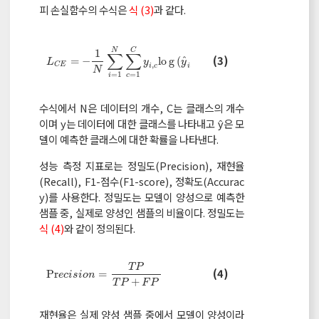
피 손실함수의 수식은
식 (3)
과 같다.
N
C
1
∑
∑
L
C
E
=
-
1
N
∑
i
=
1
N
∑
c
=
1
C
y
i
,
c
l
o
g
y
^
i
,
c
(3)
ˆ
=
−
l
o
g
(
,
)
L
y
y
c
,
C
E
i
c
i
N
=
1
=
1
i
c
수식에서 N은 데이터의 개수, C는 클래스의 개수
이며 y는 데이터에 대한 클래스를 나타내고 ŷ은 모
델이 예측한 클래스에 대한 확률을 나타낸다.
성능 측정 지표로는 정밀도(Precision), 재현율
(Recall), F1-점수(F1-score), 정확도(Accurac
y)를 사용한다. 정밀도는 모델이 양성으로 예측한
샘플 중, 실제로 양성인 샘플의 비율이다. 정밀도는
식 (4)
와 같이 정의된다.
T
P
P
r
e
c
i
s
i
o
n
=
T
P
T
P
+
F
P
(4)
P
r
=
e
c
i
s
i
o
n
+
T
P
F
P
재현율은 실제 양성 샘플 중에서 모델이 양성이라