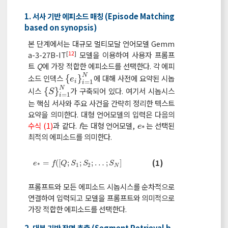
1. 서사 기반 에피소드 매칭 (Episode Matching
based on synopsis)
본 단계에서는 대규모 멀티모달 언어모델 Gemm
[
12
]
a-3-27B-IT
모델을 이용하여 사용자 프롬프
트
Q
에 가장 적합한 에피소드를 선택한다. 각 에피
N
소드 인덱스
{
}
에 대해 사전에 요약된 시놉
{
e
i
}
i
=
1
N
e
=
1
i
i
N
시스
{
}
가 구축되어 있다. 여기서 시놉시스
{
S
}
i
=
1
N
S
=
1
i
는 핵심 서사와 주요 사건을 간략히 정리한 텍스트
요약을 의미한다. 대형 언어모델의 입력은 다음의
수식 (1)
과 같다.
f
는 대형 언어모델,
는 선택된
e
*
e
*
최적의 에피소드를 의미한다.
e
*
=
f
(
[
Q
;
S
1
;
S
2
;
…
;
S
N
]
(1)
=
(
[
;
;
;
…
;
]
e
f
Q
S
S
S
1
2
*
N
프롬프트와 모든 에피소드 시놉시스를 순차적으로
연결하여 입력되고 모델을 프롬프트와 의미적으로
가장 적합한 에피소드를 선택한다.
2. 대본 기반 장면 추출 (Segment Retrieval b