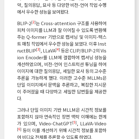
약, 질의응답, 묘사 등 다양한 비전-언어 작업 수행
에서 우수한 성능을 보여왔다.
[
2
]
BLIP-2
는 Cross-attention 구조를 사용하여
피처 이미지를 LLM과 잘 이어질 수 있도록 변환해
주는 Q-former 기반으로 캡셔닝 및 이미지-텍스
트 매칭 작업에서 우수한 성능을 보였다. 이후 Inst
[
3
]
[
4
]
ructBLIP
, LLaVA
등은 CLIP/BLIP-2의 Vis
ion Encoder를 LLM에 결합하여 캡셔닝 성능을
개선하였으며, 비전-언어 인스트럭션 튜닝을 하여
이미지에 대한 질의응답, 세밀한 묘사 등의 고수준
추론을 가능하게 했다. 이러한 고수준 MLLMs은
단일 이미지에서 문맥을 추론하고, 복잡한 지시문
이 주어졌을 때 다양하고 세밀한 답변들을 제공한
다.
그러나 단일 이미지 기반 MLLM은 시간적 정보를
포함하지 않아 연속적인 장면 맥락 이해에는 한계
[
5
]
가 있으며, Video-ChatGPT
, LLaVA-Video
[
6
]
등이 이를 개선하기 위해 시간적 정보를 포함하
여 비디오 전체를 추론할 수 있도록 하였다.