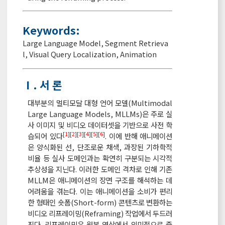
Keywords:
Large Language Model
,
Segment Retrieva
l
,
Visual Query Localization
,
Animation
Ⅰ. 서 론
대부분의 멀티모달 대형 언어 모델(Multimodal
Large Language Models, MLLMs)은 주로 실
사 이미지 및 비디오 데이터셋을 기반으로 사전 학
[
1
][
2
][
3
][
4
][
5
][
6
]
습되어 있다
. 이에 반해 애니메이션
은 양식화된 선, 단조로운 채색, 과장된 기하학적
비율 등 실사 도메인과는 확연히 구분되는 시각적
추상성을 지닌다. 이러한 도메인 격차로 인해 기존
MLLM은 애니메이션의 장면 구조를 해석하는 데
어려움을 겪는다. 이는 애니메이션을 소비가 편리
한 형태인 숏폼(Short-form) 콘텐츠로 변환하는
비디오 리프레이밍(Reframing) 작업에서 두드러
진다. 리프레이밍은 원본 영상에서 의미적으로 중