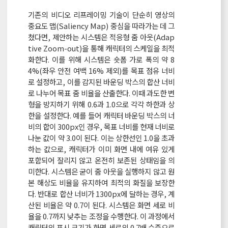
기존의 비디오 리프레이밍 기술이 단순히 영상의
중요도 맵(Saliency Map) 중심을 따라가는 데 그
쳤다면, 제안하는 시스템은 적응형 줌 아웃(Adap
tive Zoom-out)을 통해 캐릭터의 스케일을 최적
화한다. 이를 위해 시스템은 숏폼 가로 폭의 약 8
4%(좌우 안전 여백 16% 제외)를 목표 점유 너비
로 설정하고, 이를 감지된 바운딩 박스의 합산 너비
로 나누어 목표 줌 비율을 산출한다. 이때 과도한 변
형을 방지하기 위해 0.6과 1.0으로 각각 하한과 상
한을 설정한다. 예를 들어 캐릭터 바운딩 박스의 너
비의 합이 300px인 경우, 목표 너비를 현재 너비로
나눈 값이 약 3.0이 된다. 이는 상한선인 1.0을 초과
하는 값으로, 캐릭터가 이미 화면 내에 여유 있게
포함되어 잘리지 않고 온전히 보존된 상태임을 의
미한다. 시스템은 굳이 줌 아웃을 실행하지 않고 원
본 해상도 비율을 유지하여 최적의 화질을 보장한
다. 반대로 합산 너비가 1300px에 달하는 경우, 계
산된 비율은 약 0.7이 된다. 시스템은 화면 세로 비
율을 0.7까지 낮추는 조정을 수행한다. 이 과정에서
캐릭터의 표시 크기가 화면 세로의 0.7배 수준으로