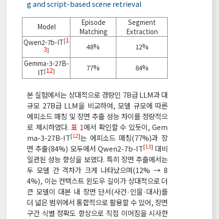
g and script-based scene retrieval
Episode
Segment
Model
Matching
Extraction
1
[
Qwen2-7b-IT
48%
12%
3
]
Gemma-3-27B-
77%
84%
12
[
]
IT
본 실험에서는 상대적으로 경량인 7B급 LLM과 대
규모 27B급 LLM을 비교하여, 모델 규모에 따른
에피소드 매칭 및 장면 추출 성능 차이를 정량적으
로 제시하였다.
표 1
에서 확인할 수 있듯이, Gem
[
12
]
ma-3-27B-IT
는 에피소드 매칭(77%)과 장
[
13
]
면 추출(84%) 모두에서 Qwen2-7b-IT
대비
일관된 성능 향상을 보였다. 특히 장면 추출에서는
두 모델 간 격차가 크게 나타났으며(12% → 8
4%), 이는 컨텍스트 윈도우 길이가 상대적으로 더
큰 모델이 대본 내 장면 단서(사건·인물·대사)를
더 넓은 범위에서 통합적으로 활용할 수 있어, 장면
구간 식별 정확도 향상으로 직접 이어짐을 시사한