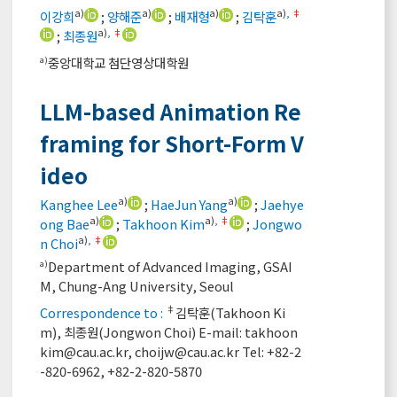
a)
a)
a)
a)
,
‡
이강희
;
양해준
;
배재형
;
김탁훈
a)
,
‡
;
최종원
중앙대학교 첨단영상대학원
a)
LLM-based Animation Re
framing for Short-Form V
ideo
a)
a)
Kanghee Lee
;
HaeJun Yang
;
Jaehye
a)
a)
,
‡
ong Bae
;
Takhoon Kim
;
Jongwo
a)
,
‡
n Choi
Department of Advanced Imaging, GSAI
a)
M, Chung-Ang University, Seoul
‡
Correspondence to :
김탁훈(Takhoon Ki
m), 최종원(Jongwon Choi) E-mail:
takhoon
kim@cau.ac.kr, choijw@cau.ac.kr
Tel: +82-2
-820-6962, +82-2-820-5870