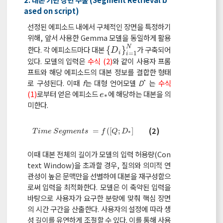
ased on script)
선정된 에피소드 내에서 구체적인 장면을 특정하기
위해, 앞서 사용한 Gemma 모델을 동일하게 활용
N
한다. 각 에피소드마다 대본
{
}
가 구축되어
{
D
i
}
i
=
1
N
D
=
1
i
i
있다. 모델의 입력은
수식 (2)
와 같이 사용자 프롬
프트와 해당 에피소드의 대본 정보를 결합한 형태
*
로 구성된다. 이때
f
는 대형 언어모델
D
는
수식
(1)
로부터 얻은 에피소드
에 해당하는 대본을 의
e
*
e
*
미한다.
T
i
m
e
S
e
g
m
e
n
t
s
=
f
(
[
Q
;
D
*
]
)
(2)
=
(
[
;
]
)
T
i
m
e
S
e
g
m
e
n
t
s
f
Q
D
*
이때 대본 전체의 길이가 모델의 입력 허용량(Con
text Window)을 초과할 경우, 질의와 의미적 연
관성이 높은 문맥만을 선별하여 대본을 재구성함으
로써 입력을 최적화한다. 모델은 이 축약된 입력을
바탕으로 사용자가 요구한 분량에 맞춰 핵심 장면
의 시간 구간을 산출한다. 사용자의 설정에 따라 생
성 길이를 유연하게 조절할 수 있다. 이를 통해 사용