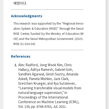
예정이다.
Acknowledgments
This research was supported by the “Regional Innov
ation System & Education (RISE)” through the Seoul
RISE Center, funded by the Ministry of Education (M
OE) and the Seoul Metropolitan Government. (2025-
RISE-01-024-04)
References
1.
Alec Radford, Jong Wook Kim, Chris
Hallacy, Aditya Ramesh, Gabriel Goh,
Sandhini Agarwal, Girish Sastry, Amanda
Askell, Pamela Mishkin, Jack Clark,
Gretchen Krueger, and Ilya Sutskever,
“Learning transferable visual models from
natural language supervision,” in
Proceedings of the International
Conference on Machine Learning (ICML),
Vol. 139, pp. 8748-8763, Jul. 2021.