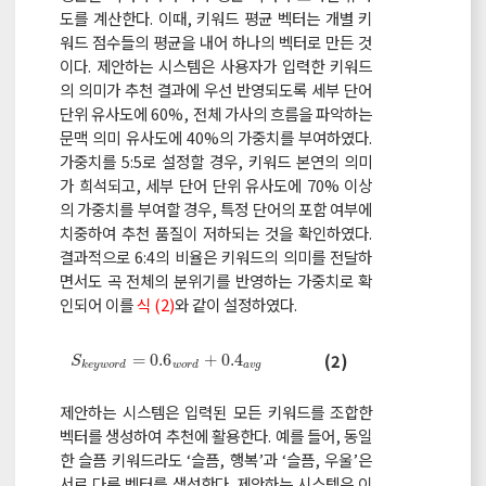
도를 계산한다. 이때, 키워드 평균 벡터는 개별 키
워드 점수들의 평균을 내어 하나의 벡터로 만든 것
이다. 제안하는 시스템은 사용자가 입력한 키워드
의 의미가 추천 결과에 우선 반영되도록 세부 단어
단위 유사도에 60%, 전체 가사의 흐름을 파악하는
문맥 의미 유사도에 40%의 가중치를 부여하였다.
가중치를 5:5로 설정할 경우, 키워드 본연의 의미
가 희석되고, 세부 단어 단위 유사도에 70% 이상
의 가중치를 부여할 경우, 특정 단어의 포함 여부에
치중하여 추천 품질이 저하되는 것을 확인하였다.
결과적으로 6:4의 비율은 키워드의 의미를 전달하
면서도 곡 전체의 분위기를 반영하는 가중치로 확
인되어 이를
식 (2)
와 같이 설정하였다.
S
k
e
y
w
o
r
d
=
0.6
w
o
r
d
+
0.4
a
v
g
(2)
=
0.6
+
0.4
S
k
e
y
w
o
r
d
w
o
r
d
a
v
g
제안하는 시스템은 입력된 모든 키워드를 조합한
벡터를 생성하여 추천에 활용한다. 예를 들어, 동일
한 슬픔 키워드라도 ‘슬픔, 행복’과 ‘슬픔, 우울’은
서로 다른 벡터를 생성한다. 제안하는 시스템은 이