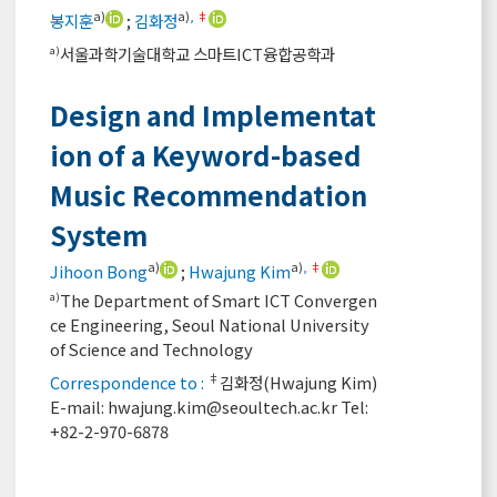
a)
a)
,
‡
봉지훈
;
김화정
서울과학기술대학교 스마트ICT융합공학과
a)
Design and Implementat
ion of a Keyword-based
Music Recommendation
System
a)
a)
,
‡
Jihoon Bong
;
Hwajung Kim
The Department of Smart ICT Convergen
a)
ce Engineering, Seoul National University
of Science and Technology
‡
Correspondence to :
김화정(Hwajung Kim)
E-mail:
hwajung.kim@seoultech.ac.kr
Tel:
+82-2-970-6878