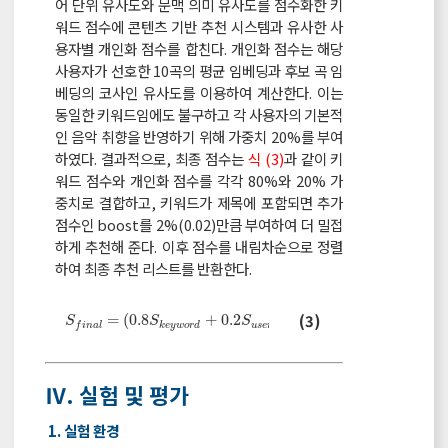
어 단위 유사도와 문맥 의미 유사도를 점수화한 키
워드 점수에 콘텐츠 기반 추천 시스템과 유사한 사
용자별 개인화 점수를 합친다. 개인화 점수는 해당
사용자가 선호한 10곡의 평균 임베딩과 후보 곡 임
베딩의 코사인 유사도를 이용하여 계산한다. 이는
동일한 키워드임에도 불구하고 각 사용자의 기본적
인 음악 취향을 반영하기 위해 가중치 20%를 부여
하였다. 결과적으로, 최종 점수는
식 (3)
과 같이 키
워드 점수와 개인화 점수를 각각 80%와 20% 가
중치로 결합하고, 키워드가 제목에 포함되면 추가
점수인 boost를 2%(0.02)만큼 부여하여 더 밀접
하게 추천해 준다. 이후 점수를 내림차순으로 정렬
하여 최종 추천 리스트를 반환한다.
S
f
n
a
l
=
0.8
S
k
e
y
w
o
r
d
+
0.2
S
u
s
e
r
+
0.02
b
o
o
s
t
(3)
=
(
0.8
+
0.2
)
+
0.02
S
S
S
b
o
o
s
t
k
e
y
w
o
r
d
u
s
e
r
f
i
n
a
l
Ⅳ. 실험 및 평가
1. 실험 환경