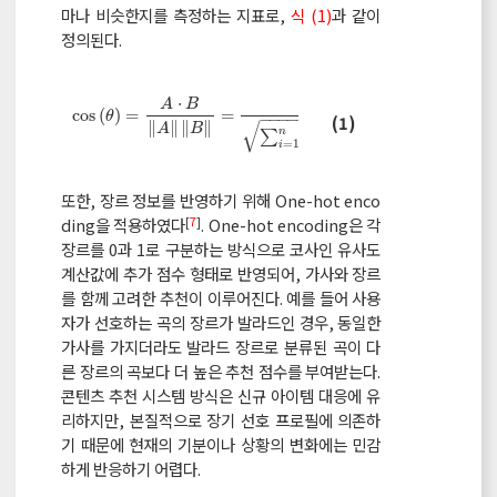
마나 비슷한지를 측정하는 지표로,
식 (1)
과 같이
정의된다.
n
∑
×
⋅
A
B
A
B
cos
θ
=
A
⋅
B
A
B
=
∑
i
=
1
n
A
i
×
B
i
∑
i
=
1
n
A
i
2
×
∑
i
=
1
n
B
i
2
i
i
=
1
i
cos
(
)
=
=
θ
−
−
−
−
−
−
−
−
−
−
−
−
−
−
−
−
−
−
(1)
√
√
∥
∥
∥
∥
A
B
2
2
n
n
∑
(
)
×
∑
(
)
A
B
i
i
=
1
=
1
i
i
또한, 장르 정보를 반영하기 위해 One-hot enco
[
7
]
ding을 적용하였다
. One-hot encoding은 각
장르를 0과 1로 구분하는 방식으로 코사인 유사도
계산값에 추가 점수 형태로 반영되어, 가사와 장르
를 함께 고려한 추천이 이루어진다. 예를 들어 사용
자가 선호하는 곡의 장르가 발라드인 경우, 동일한
가사를 가지더라도 발라드 장르로 분류된 곡이 다
른 장르의 곡보다 더 높은 추천 점수를 부여받는다.
콘텐츠 추천 시스템 방식은 신규 아이템 대응에 유
리하지만, 본질적으로 장기 선호 프로필에 의존하
기 때문에 현재의 기분이나 상황의 변화에는 민감
하게 반응하기 어렵다.