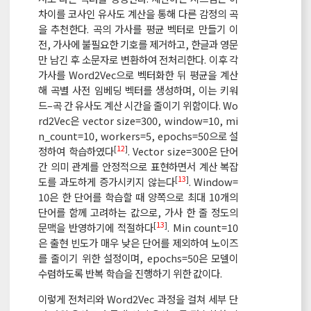
차이를 코사인 유사도 계산을 통해 다른 감정의 곡
을 추천한다. 곡의 가사를 평균 벡터로 만들기 이
전, 가사에 불필요한 기호를 제거하고, 한글과 영문
만 남긴 후 소문자로 변환하여 전처리한다. 이후 각
가사를 Word2Vec으로 벡터화한 뒤 평균을 계산
해 곡별 사전 임베딩 벡터를 생성하며, 이는 키워
드–곡 간 유사도 계산 시간을 줄이기 위함이다. Wo
rd2Vec은 vector size=300, window=10, mi
n_count=10, workers=5, epochs=50으로 설
[
12
]
정하여 학습하였다
. Vector size=300은 단어
간 의미 관계를 안정적으로 표현하면서 계산 복잡
[
13
]
도를 과도하게 증가시키지 않는다
. Window=
10은 한 단어를 학습할 때 양쪽으로 최대 10개의
단어를 함께 고려하는 값으로, 가사 한 줄 정도의
[
13
]
문맥을 반영하기에 적절하다
. Min count=10
은 출현 빈도가 매우 낮은 단어를 제외하여 노이즈
를 줄이기 위한 설정이며, epochs=50은 모델이
수렴하도록 반복 학습을 진행하기 위한 값이다.
이렇게 전처리와 Word2Vec 과정을 걸쳐 세부 단