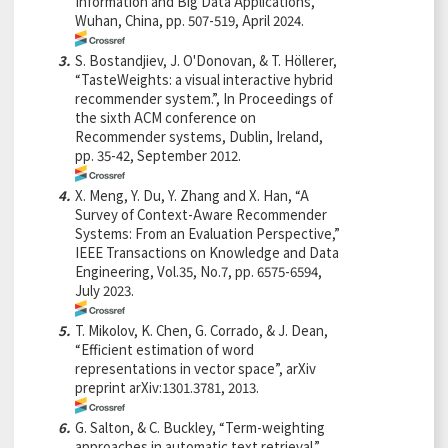
Information and Big Data Applications,
Wuhan, China, pp. 507-519, April 2024.
3.
S. Bostandjiev, J. O'Donovan, & T. Höllerer,
“TasteWeights: a visual interactive hybrid
recommender system.”, In Proceedings of
the sixth ACM conference on
Recommender systems, Dublin, Ireland,
pp. 35-42, September 2012.
4.
X. Meng, Y. Du, Y. Zhang and X. Han, “A
Survey of Context-Aware Recommender
Systems: From an Evaluation Perspective,”
IEEE Transactions on Knowledge and Data
Engineering, Vol.35, No.7, pp. 6575-6594,
July 2023.
5.
T. Mikolov, K. Chen, G. Corrado, & J. Dean,
“Efficient estimation of word
representations in vector space”, arXiv
preprint arXiv:
1301.3781
, 2013.
6.
G. Salton, & C. Buckley, “Term-weighting
approaches in automatic text retrieval.”