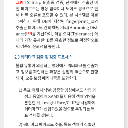
그림 1
의 Step 6(최종 검증) 단계에서 추출된 이
진 페이로드는 영상 압축이나 노이즈 공격으로 인
해 비트 오류를 포함할 수 있다. 본 시스템은 이를
극복하기 위해 DB에 저장된 fingerprint_id와
추출된 페이로드 간의 해밍 거리(Hamming Dist
[
13
]
ance)
를 계산하여, 허용 오차(Tolerance) 이
내의 가장 유사한 ID를 유효한 정보로 확정함으로
써 검증의 신뢰성을 높인다.
2.3 워터마크 검출 및 검증 프로세스
불법 유통이 의심되는 영상에서 워터마크를 검출하
고 정보를 확인하는 과정은 삽입의 역순으로 진행
되며, 오류 보정 메커니즘을 포함한다.
1) 목표 객체 재식별: 검증할 영상에서도 삽입 과
정과 동일하게 SAM2를 이용해 객체 영역을
분할한 뒤, InsightFace/CLIP을 사용하여
워터마크가 삽입되었을 것으로 추정되는 목
표 객체를 찾는다.
2) 워터마크 페이로드 추출: 목표 객체가 식별된