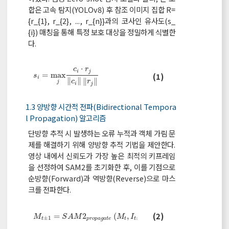
합은 고속 탐지(YOLOv8) 후 참조 이미지 집합 R=
{r_{1}, r_{2}, ..., r_{n}}과의 코사인 유사도(s_
{i}) 매칭을 통해 특정 보호 대상을 정밀하게 식별한
다.
⋅
c
r
s
i
=
max
j
c
i
⋅
r
j
c
i
r
j
i
j
=
max
(1)
s
i
∥
∥
∥
∥
c
r
j
i
j
1.3 양방향 시간적 전파(Bidirectional Tempora
l Propagation) 알고리즘
단방향 추적 시 발생하는 오류 누적과 객체 가림 문
제를 해결하기 위해 양방향 추적 기법을 제안한다.
영상 내에서 신뢰도가 가장 높은 최적의 키프레임
을 선정하여 SAM2를 초기화한 후, 이를 기점으로
순방향(Forward)과 역방향(Reverse)으로 마스
크를 전파한다.
M
t
±
1
=
S
A
M
2
p
r
o
p
a
g
a
t
e
M
t
,
I
t
±
1
(2)
=
2
(
,
)
M
S
A
M
M
I
±
1
±
1
t
p
r
o
p
a
g
a
t
e
t
t