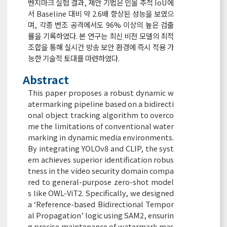
벤치마크 실험 결과, 제안 기법은 인물 추적 IoU에
서 Baseline 대비 약 2.6배 향상된 성능을 보였으
며, 각종 변조 공격에서도 96% 이상의 높은 검출
률을 기록하였다. 본 연구는 최신 비전 모델의 최적
조합을 통해 실시간 방송 보안 환경에 즉시 적용 가
능한 기술적 토대를 마련하였다.
Abstract
This paper proposes a robust dynamic w
atermarking pipeline based on a bidirecti
onal object tracking algorithm to overco
me the limitations of conventional water
marking in dynamic media environments.
By integrating YOLOv8 and CLIP, the syst
em achieves superior identification robus
tness in the video security domain compa
red to general-purpose zero-shot model
s like OWL-ViT2. Specifically, we designed
a ‘Reference-based Bidirectional Tempor
al Propagation’ logic using SAM2, ensurin
g precise maintenance of watermark mas